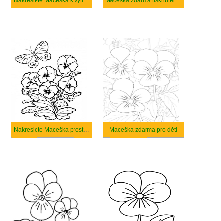
Nakreslete Maceška k vytisknutí
Maceška zdarma tisknutelné pro děti
Nakreslete Maceška prostý tisknutelné
Maceška zdarma pro děti