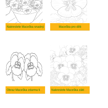
Nakreslete Maceška snadný
Maceška pro děti
Obraz Maceška zdarma tisknutelné
Nakreslete Maceška základní