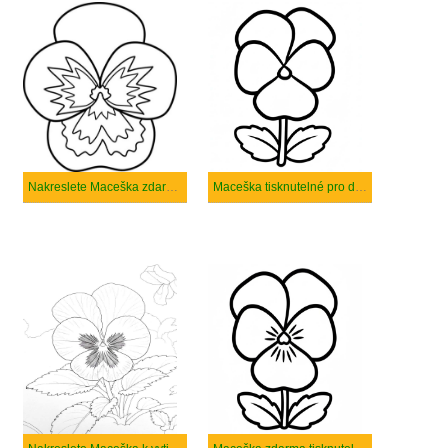
Nakreslete Maceška zdarma snadný
Maceška tisknutelné pro děti