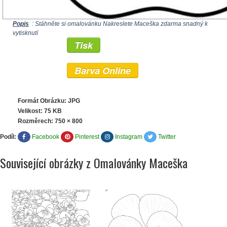
Popis
: Stáhněte si omalovánku Nakreslete Maceška zdarma snadný k
vytisknutí
Tisk
Barva Online
Formát Obrázku: JPG
Velikost: 75 KB
Rozměrech:
750 × 800
Podíl:
Facebook
Pinterest
Instagram
Twitter
Související obrázky z Omalovánky Maceška