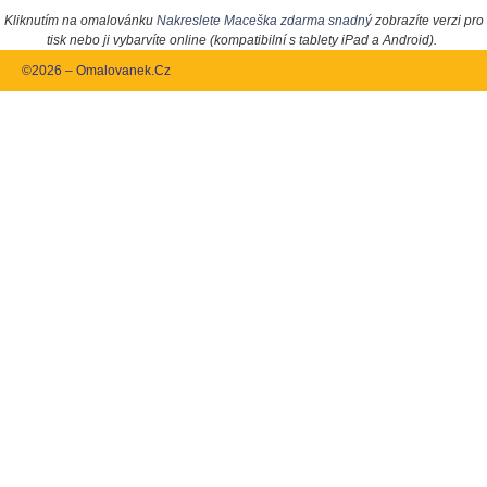
Kliknutím na omalovánku
Nakreslete Maceška zdarma snadný
zobrazíte verzi pro
tisk nebo ji vybarvíte online (kompatibilní s tablety iPad a Android).
©2026 – Omalovanek.Cz