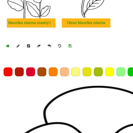
Maceška zdarma snadný tisknutelné
Obraz Maceška zdarma
Home
Draw
Pencil
Eraser
Undo
Clear
Save