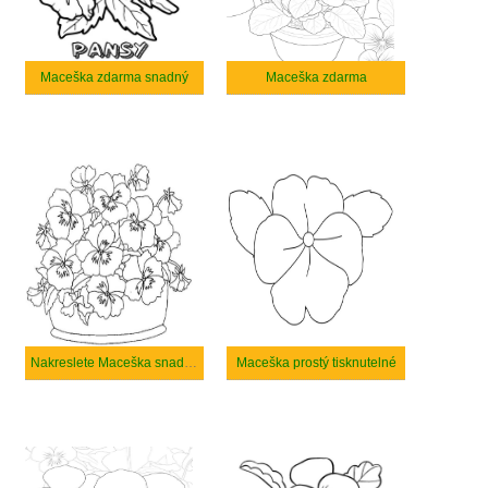
Maceška zdarma snadný
Maceška zdarma
Nakreslete Maceška snadný tisknutelné
Maceška prostý tisknutelné