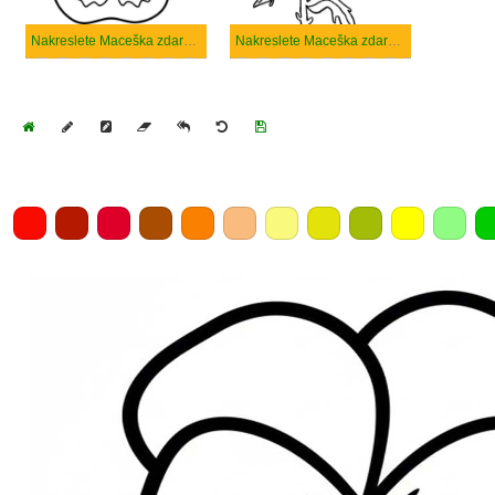
Nakreslete Maceška zdarma snadný
Nakreslete Maceška zdarma prostý
Home
Draw
Pencil
Eraser
Undo
Clear
Save