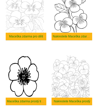
Maceška zdarma pro děti
Nakreslete Maceška zdarma prostý tisknutelné
Maceška zdarma prostý tisknutelné
Nakreslete Maceška prostý