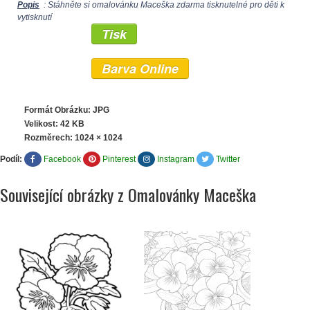
Popis
: Stáhněte si omalovánku Maceška zdarma tisknutelné pro děti k
vytisknutí
Tisk
Barva Online
Formát Obrázku: JPG
Velikost: 42 KB
Rozměrech:
1024 × 1024
Podíl:
Facebook
Pinterest
Instagram
Twitter
Související obrázky z Omalovánky Maceška