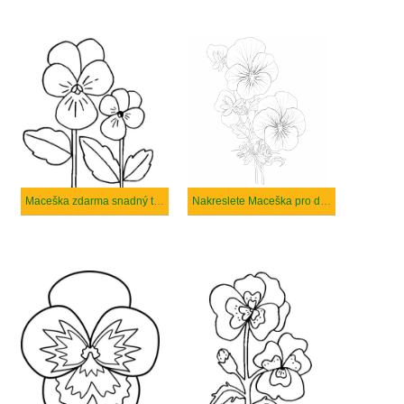
Maceška zdarma snadný tisknutelné
Nakreslete Maceška pro děti