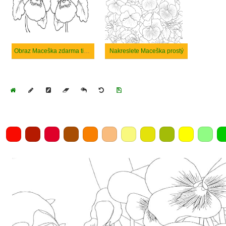
Obraz Maceška zdarma tisknutelné
Nakreslete Maceška prostý
Home
Draw
Pencil
Eraser
Undo
Clear
Save