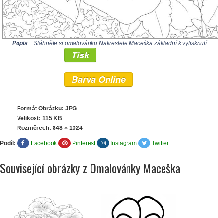
Popis
: Stáhněte si omalovánku Nakreslete Maceška základní k vytisknutí
Tisk
Barva Online
Formát Obrázku: JPG
Velikost: 115 KB
Rozměrech:
848 × 1024
Podíl:
Facebook
Pinterest
Instagram
Twitter
Související obrázky z Omalovánky Maceška