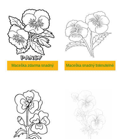
Maceška zdarma snadný
Maceška snadný tisknutelné