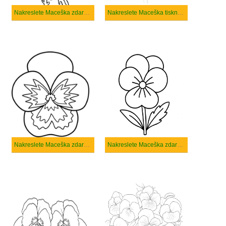
Nakreslete Maceška zdarma prostý
Nakreslete Maceška tisknutelné
Nakreslete Maceška zdarma snadný
Nakreslete Maceška zdarma základní