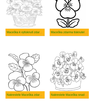
Maceška k vytisknutí zdarma
Maceška zdarma tisknutelné pro děti
Nakreslete Maceška zdarma prostý tisknutelné
Nakreslete Maceška snadný tisknutelné