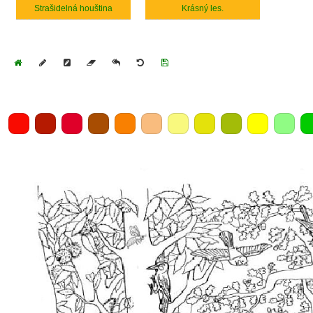
Strašidelná houština
Krásný les.
Home
Draw
Pencil
Eraser
Undo
Clear
Save