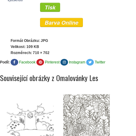
vytisknutí
Tisk
Barva Online
Formát Obrázku: JPG
Velikost: 109 KB
Rozměrech:
710 × 702
Podíl:
Facebook
Pinterest
Instagram
Twitter
Související obrázky z Omalovánky Les