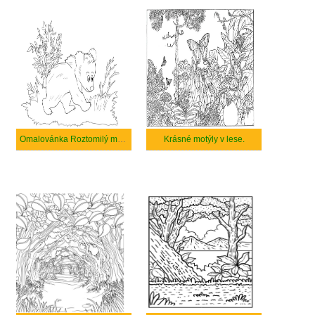
Omalovánka Roztomilý medvěd chodí v lese.
Krásné motýly v lese.