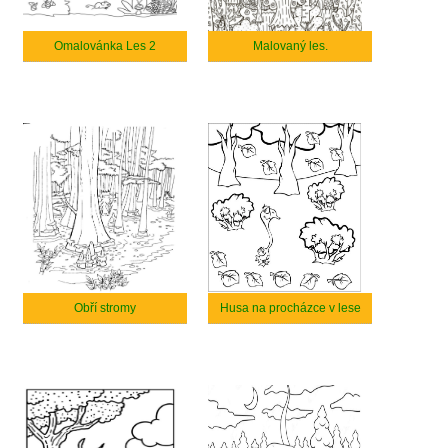
Omalovánka Les 2
Malovaný les.
Obří stromy
Husa na procházce v lese