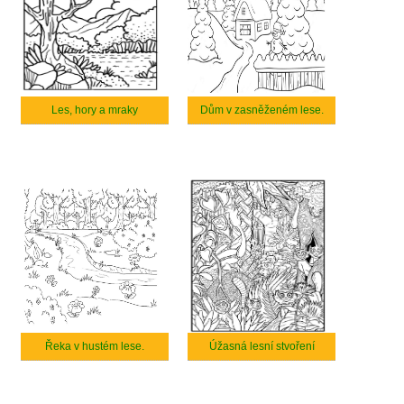
Les, hory a mraky
Dům v zasněženém lese.
Řeka v hustém lese.
Úžasná lesní stvoření