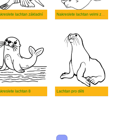
kreslete lachtan základní
Nakreslete lachtan velmi základní
kreslete lachtan 8
Lachtan pro děti