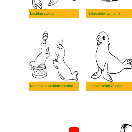
Lachtan základní
Nakreslete lachtan 3
Nakreslete lachtan zdarma
Lachtan velmi základní