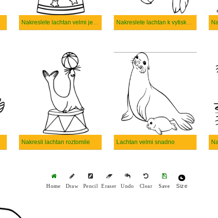
Nakreslete lachtan velmi jednoduše
Nakreslete lachtan k vytisknutí
Na
Nakresli lachtan roztomile
Lachtan velmi snadno
Na
Size
Home
Draw
Pencil
Eraser
Undo
Clear
Save