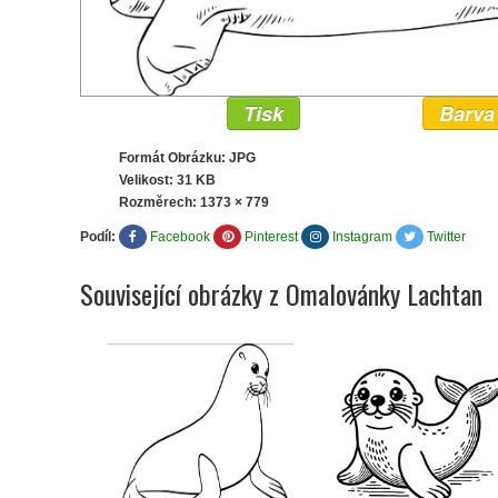
Tisk
Barva
Formát Obrázku: JPG
Velikost: 31 KB
Rozměrech:
1373 × 779
Podíl:
Facebook
Pinterest
Instagram
Twitter
Související obrázky z Omalovánky Lachtan