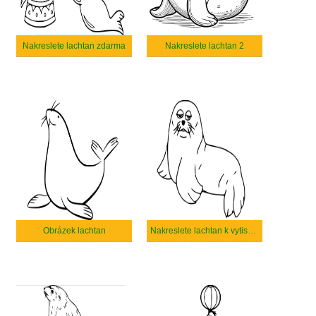
Nakreslete lachtan zdarma
Nakreslete lachtan 2
Obrázek lachtan
Nakreslete lachtan k vytisknutí