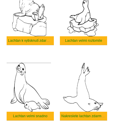
Lachtan k vytisknutí zdarma pro děti
Lachtan velmi roztomile
Lachtan velmi snadno
Nakreslete lachtan zdarma pro děti