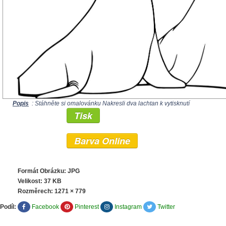
Popis
: Stáhněte si omalovánku Nakresli dva lachtan k vytisknutí
Tisk
Barva Online
Formát Obrázku: JPG
Velikost: 37 KB
Rozměrech:
1271 × 779
Podíl:
Facebook
Pinterest
Instagram
Twitter