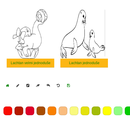
Lachtan velmi jednoduše
Lachtan jednoduše
Home
Draw
Pencil
Eraser
Undo
Clear
Save