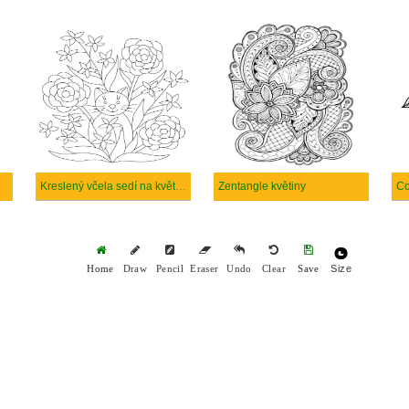
Kreslený včela sedí na květině
Zentangle květiny
Co
Size
Home
Draw
Pencil
Eraser
Undo
Clear
Save