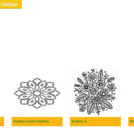
 Online
Symbol umění květina
Květiny 4
Mo