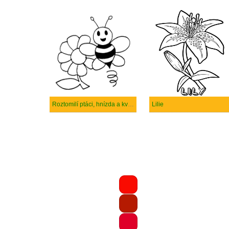
Roztomilí ptáci, hnízda a květiny
Lilie