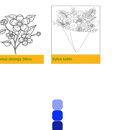
rnus oblonga Stěna
Kytice květin