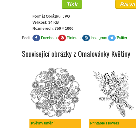
Tisk
Barva
Formát Obrázku: JPG
Velikost: 34 KB
Rozměrech:
750 × 1000
Podíl:
Facebook
Pinterest
Instagram
Twitter
Související obrázky z Omalovánky Květiny
Květiny umění
Printable Flowers