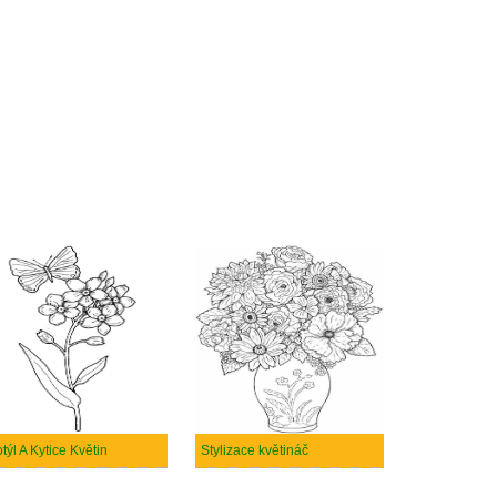
týl A Kytice Květin
Stylizace květináč