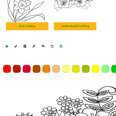
Dvě květiny
Jednoduché květiny
Home
Draw
Pencil
Eraser
Undo
Clear
Save