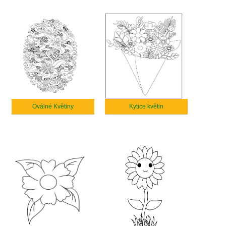
Oválné Květiny
Kytice květin