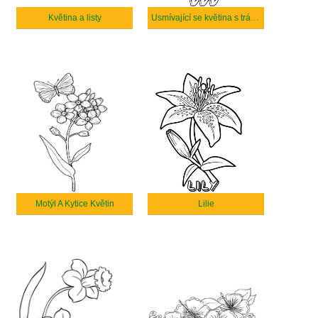
Květina a listy
Usmívající se květina s trávou
Motýl A Kytice Květin
Lilie