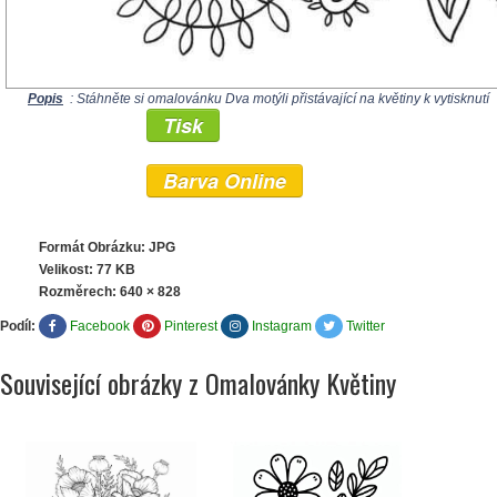
Popis
: Stáhněte si omalovánku Dva motýli přistávající na květiny k vytisknutí
Tisk
Barva Online
Formát Obrázku: JPG
Velikost: 77 KB
Rozměrech:
640 × 828
Podíl:
Facebook
Pinterest
Instagram
Twitter
Související obrázky z Omalovánky Květiny