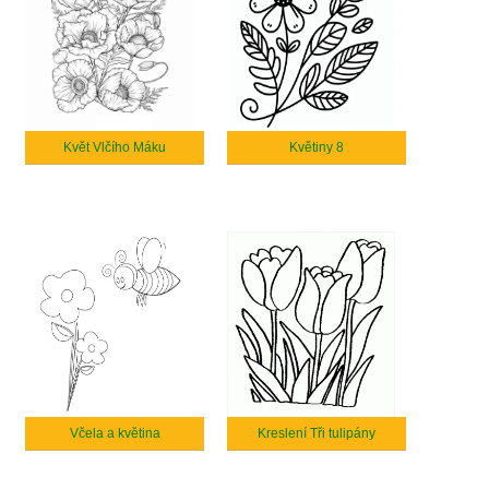
Květ Vlčího Máku
Květiny 8
Včela a květina
Kreslení Tři tulipány