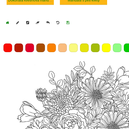
Dokonalá květinová mandala
Mandala s pěti květy
Home
Draw
Pencil
Eraser
Undo
Clear
Save