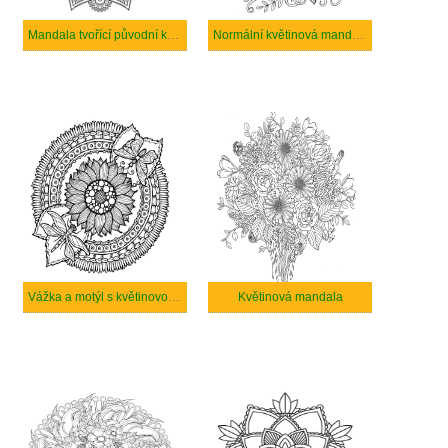
Mandala tvořící původní květinu
Normální květinová mandala
Vážka a motýl s květinovou mandalou
Květinová mandala