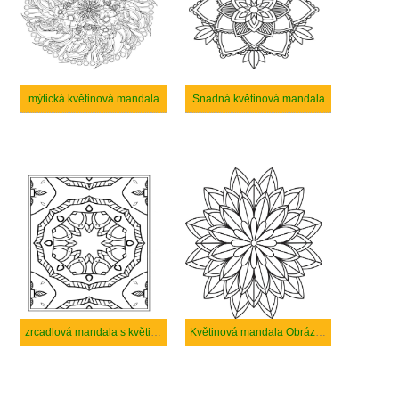
mýtická květinová mandala
Snadná květinová mandala
zrcadlová mandala s květinami
Květinová mandala Obrázky zdarma