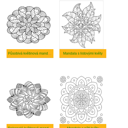
Působivá květinová mandala
Mandala s listovými květy