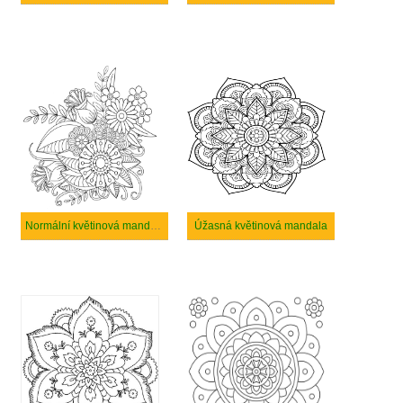
Normální květinová mandala
Úžasná květinová mandala