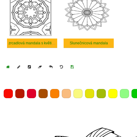
zrcadlová mandala s květinami
Slunečnicová mandala
Home
Draw
Pencil
Eraser
Undo
Clear
Save