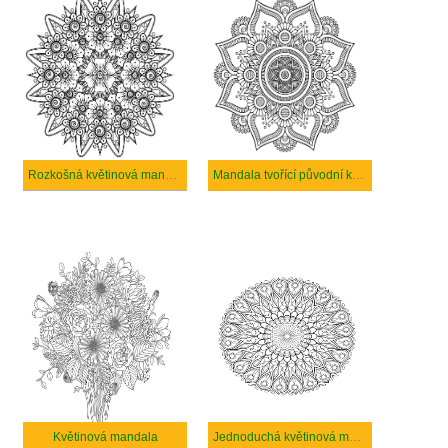
Rozkošná květinová mandala
Mandala tvořící původní květinu
Květinová mandala
Jednoduchá květinová mandala