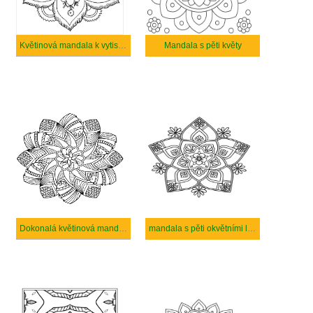
Květinová mandala k vytisknutí
Mandala s pěti květy
Dokonalá květinová mandala
mandala s pěti okvětními lístky