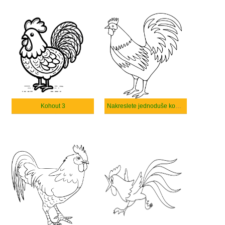
Kohout 3
Nakreslete jednoduše kohout