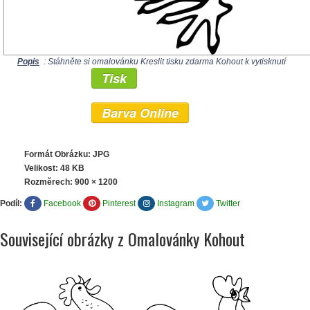
Popis
: Stáhněte si omalovánku Kreslit tisku zdarma Kohout k vytisknutí
Tisk
Barva Online
Formát Obrázku: JPG
Velikost: 48 KB
Rozměrech:
900 × 1200
Podíl:
Facebook
Pinterest
Instagram
Twitter
Související obrázky z Omalovánky Kohout