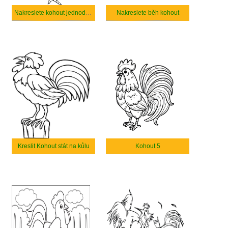
Nakreslete kohout jednoduše
Nakreslete běh kohout
Kreslit Kohout stát na kůlu
Kohout 5