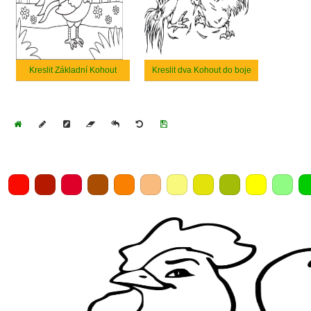
Kreslit Základní Kohout
Kreslit dva Kohout do boje
Home
Draw
Pencil
Eraser
Undo
Clear
Save