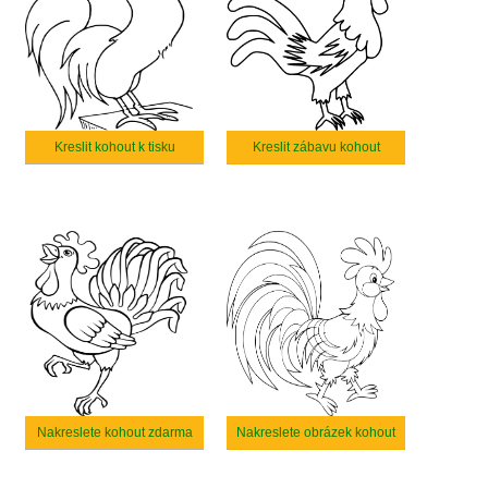
Kreslit kohout k tisku
Kreslit zábavu kohout
Nakreslete kohout zdarma
Nakreslete obrázek kohout