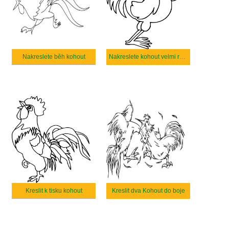
Nakreslete běh kohout
Nakreslete kohout velmi roztomilý
Kreslit k tisku kohout
Kreslit dva Kohout do boje