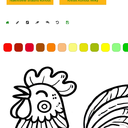
Nakreslete snadno kohout
Kreslit Kohout Velký
Home
Draw
Pencil
Eraser
Undo
Clear
Save