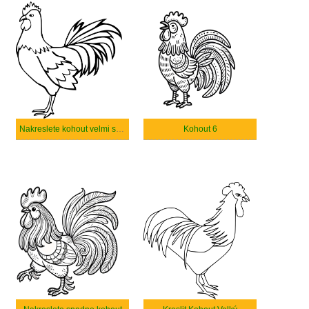
Nakreslete kohout velmi snadno
Kohout 6