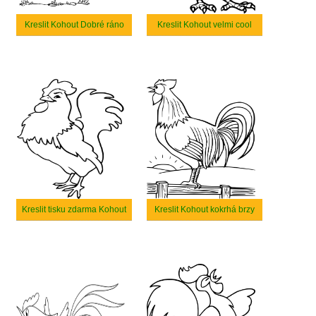
Kreslit Kohout Dobré ráno
Kreslit Kohout velmi cool
Kreslit tisku zdarma Kohout
Kreslit Kohout kokrhá brzy