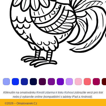
Kliknutím na omalovánku
Kreslit zdarma k tisku Kohout
zobrazíte verzi pro tisk
nebo ji vybarvíte online (kompatibilní s tablety iPad a Android).
©2026 – Omalovanek.Cz