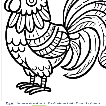
Popis
: Stáhněte si omalovánku Kreslit zdarma k tisku Kohout k vytisknutí