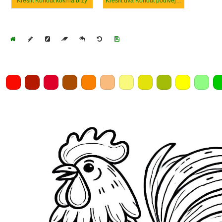
Kreslit Kohout kokrhá brzy
Kreslit dva Kohout podívejte se na sebe
Home
Draw
Pencil
Eraser
Undo
Clear
Save