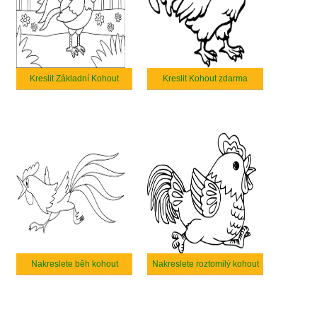
Kreslit Základní Kohout
Kreslit Kohout zdarma
Nakreslete běh kohout
Nakreslete roztomilý kohout