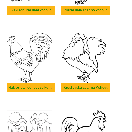
Základní kreslení kohout
Nakreslete snadno kohout
Nakreslete jednoduše kohout
Kreslit tisku zdarma Kohout