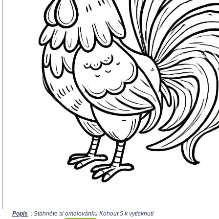
Popis
: Stáhněte si omalovánku Kohout 5 k vytisknutí