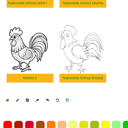
Nakreslete kohout velmi roztomilý
Nakreslete kohout zdarma
Kohout 1
Nakreslete kohout šťastný
Home
Draw
Pencil
Eraser
Undo
Clear
Save