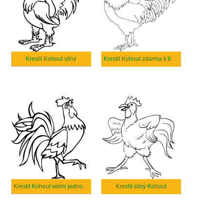
Kreslit Kohout silný
Kreslit Kohout zdarma k tisku
Kreslit Kohout velmi jednoduchý
Kreslit silný Kohout