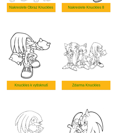
Nakreslete Obraz Knuckles
Nakreslete Knuckles 8
Knuckles k vytisknutí
Zdarma Knuckles