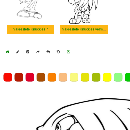
Nakreslete Knuckles 7
Nakreslete Knuckles velmi snadné
Home
Draw
Pencil
Eraser
Undo
Clear
Save