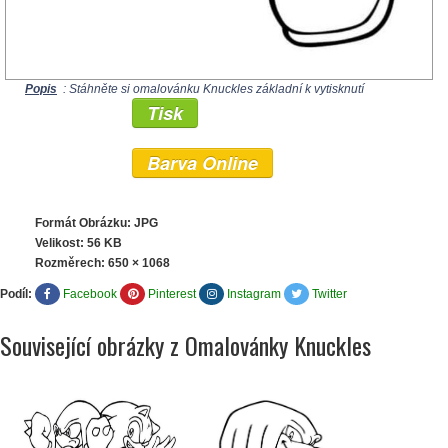
Popis
: Stáhněte si omalovánku Knuckles základní k vytisknutí
Tisk
Barva Online
Formát Obrázku: JPG
Velikost: 56 KB
Rozměrech:
650 × 1068
Podíl:
Facebook
Pinterest
Instagram
Twitter
Související obrázky z Omalovánky Knuckles