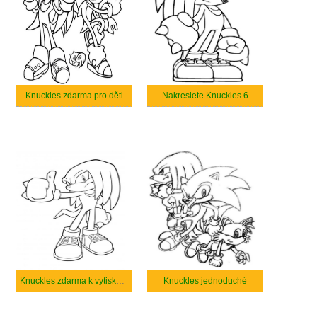
Knuckles zdarma pro děti
Nakreslete Knuckles 6
Knuckles zdarma k vytisknutí
Knuckles jednoduché