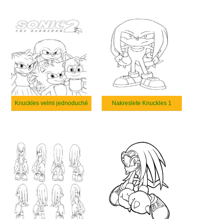
Knuckles velmi jednoduché
Nakreslete Knuckles 1