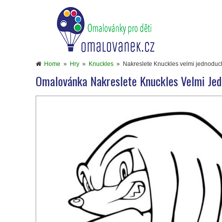
Home
»
Hry
»
Knuckles
»
Nakreslete Knuckles velmi jednodu
Omalovánka Nakreslete Knuckles Velmi Je