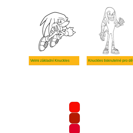
Velmi základní Knuckles
Knuckles tisknutelné pro dět