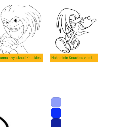
arma k vytisknutí Knuckles
Nakreslete Knuckles velmi roztomilý