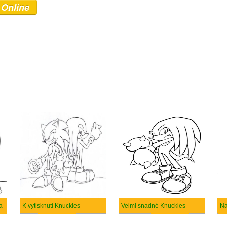
 Online
a
K vytisknutí Knuckles
Velmi snadné Knuckles