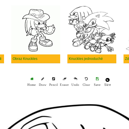
i
Obraz Knuckles
Knuckles jednoduché
Zd
Size
Home
Draw
Pencil
Eraser
Undo
Clear
Save