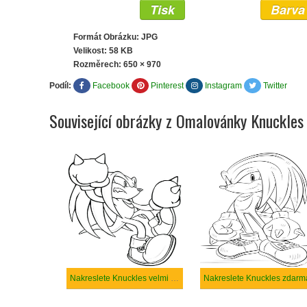
Tisk
Barva
Formát Obrázku: JPG
Velikost: 58 KB
Rozměrech:
650 × 970
Podíl:
Facebook
Pinterest
Instagram
Twitter
Související obrázky z Omalovánky Knuckles
Nakreslete Knuckles velmi základní
Nakreslete Knuckles zdarm