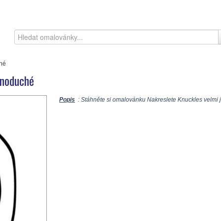
ché
dnoduché
Popis
: Stáhněte si omalovánku Nakreslete Knuckles velmi 