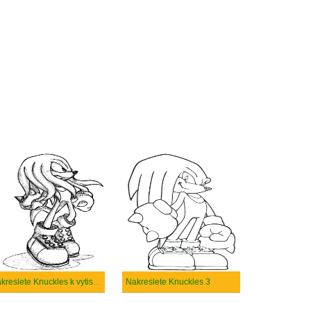
Nakreslete Knuckles k vytisknutí
Nakreslete Knuckles 3