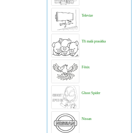
Televize
Tři malá prasátka
Fénix
Ghost Spider
Nissan