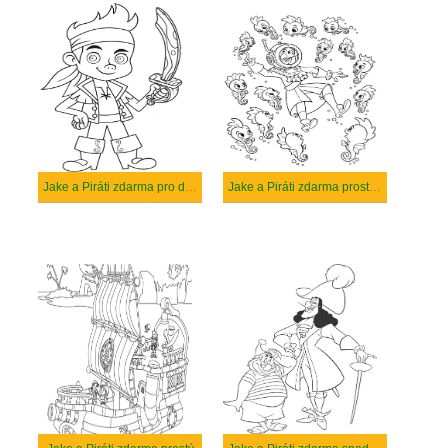
Jake a Piráti zdarma pro děti
Jake a Piráti zdarma prostý tisknutelné