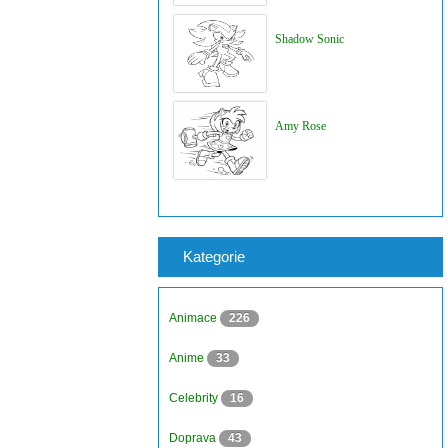
Shadow Sonic
Amy Rose
Kategorie
Animace
226
Anime
33
Celebrity
16
Doprava
43