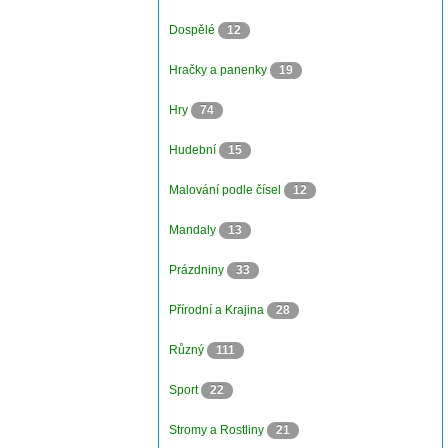
Dospělé
12
Hračky a panenky
19
Hry
74
Hudební
15
Malování podle čísel
12
Mandaly
13
Prázdniny
33
Přírodní a Krajina
28
Různý
111
Sport
22
Stromy a Rostliny
21