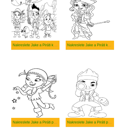
Nakreslete Jake a Piráti k vytisknutí
Nakreslete Jake a Piráti karikatura
Nakreslete Jake a Piráti pro děti
Nakreslete Jake a Piráti prostý tisknutelné