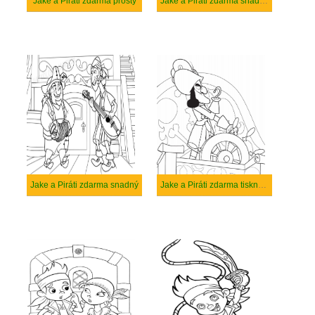
Jake a Piráti zdarma prostý
Jake a Piráti zdarma snadný tisknutelné
Jake a Piráti zdarma snadný
Jake a Piráti zdarma tisknutelné pro děti