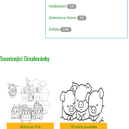
Vzdělávání
14
Zelenina a Ovoce
33
Zvířata
144
Související Omalovánky
Robocar Poli
Tři malá prasátka