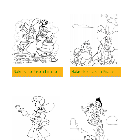
Nakreslete Jake a Piráti prostý
Nakreslete Jake a Piráti skica