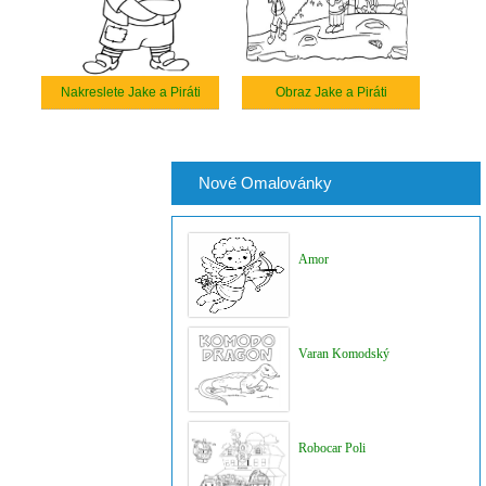
Nakreslete Jake a Piráti
Obraz Jake a Piráti
Nové Omalovánky
Amor
Varan Komodský
Robocar Poli