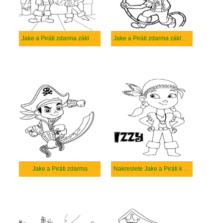
Jake a Piráti zdarma základní tisknutelné
Jake a Piráti zdarma základní
Jake a Piráti zdarma
Nakreslete Jake a Piráti k vytisknutí zdarma