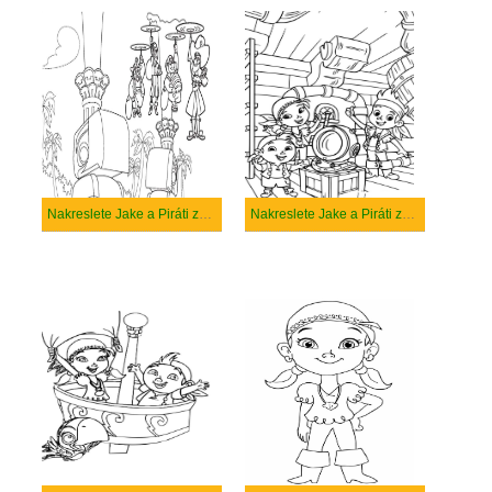
Nakreslete Jake a Piráti zdarma prostý
Nakreslete Jake a Piráti zdarma snadný tisknutelné