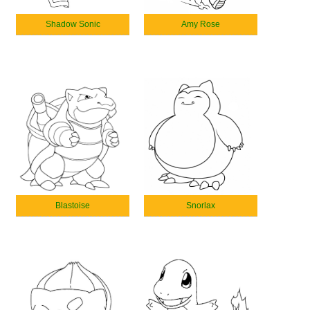
Shadow Sonic
Amy Rose
Blastoise
Snorlax