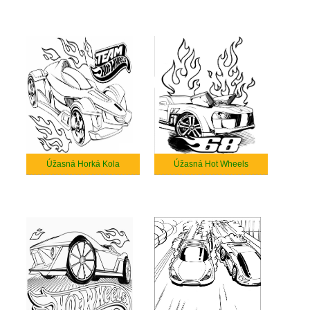
Úžasná Horká Kola
Úžasná Hot Wheels