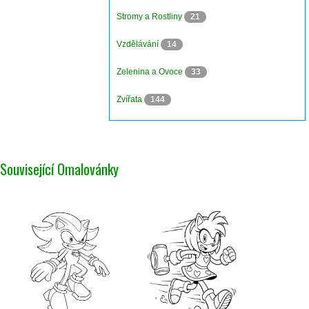
Stromy a Rostliny
21
Vzdělávání
14
Zelenina a Ovoce
33
Zvířata
144
Související Omalovánky