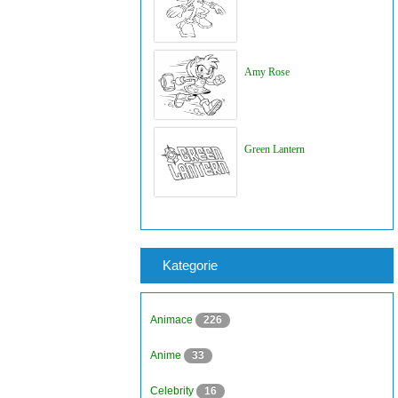
Amy Rose
Green Lantern
Kategorie
Animace
226
Anime
33
Celebrity
16