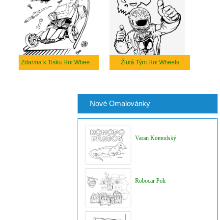
Zdarma k Tisku Hot Wheels Car
Žlutá Tým Hot Wheels
Nové Omalovánky
Varan Komodský
Robocar Poli