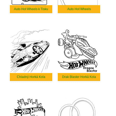
Auto Hot Wheels k Tisku
Auto Hot Wheels
Chladný Horká Kola
Drak Blaster Horká Kola