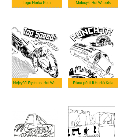
Lego Horká Kola
Motocykl Hot Wheels
Nejvyšší Rychlost Hot Wheels
Rána pěstí It Horká Kola