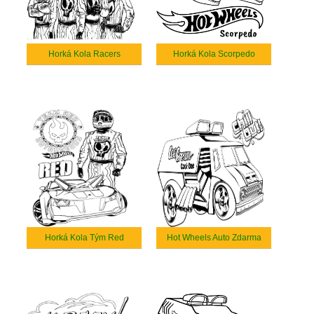
Horká Kola Racers
Horká Kola Scorpedo
Horká Kola Tým Red
Hot Wheels Auto Zdarma