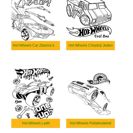
Hot Wheels Car Zdarma k Tisku
Hot Wheels Chladný Jeden
Hot Wheels Ladit
Hot Wheels Potisknutelné