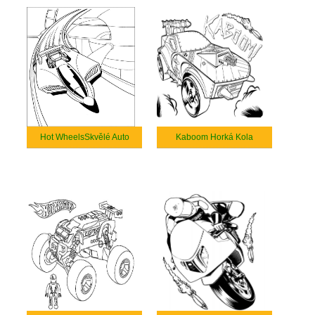
Hot WheelsSkvělé Auto
Kaboom Horká Kola