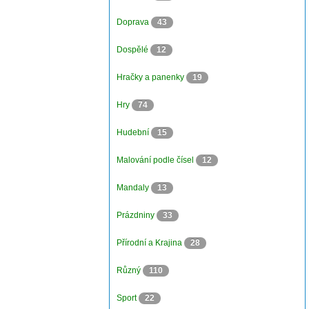
Doprava
43
Dospělé
12
Hračky a panenky
19
Hry
74
Hudební
15
Malování podle čísel
12
Mandaly
13
Prázdniny
33
Přírodní a Krajina
28
Různý
110
Sport
22