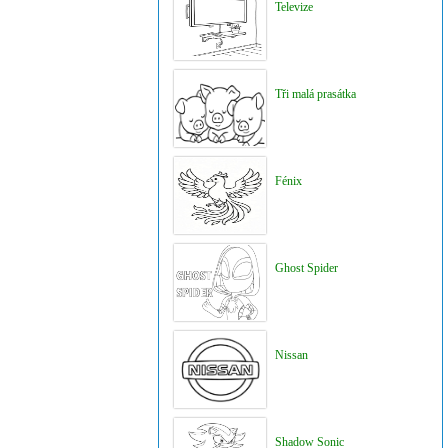
Televize
Tři malá prasátka
Fénix
Ghost Spider
Nissan
Shadow Sonic