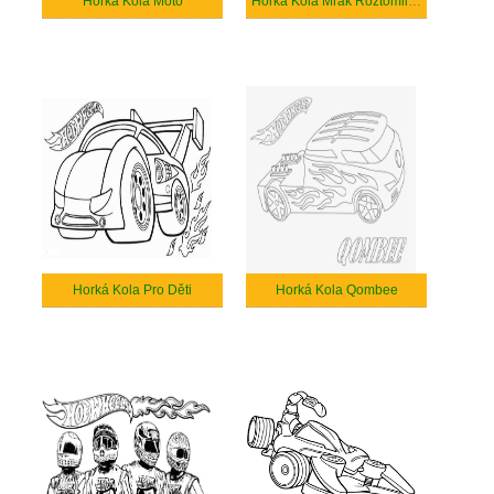
Horká Kola Moto
Horká Kola Mrak Roztomilejší
Horká Kola Pro Děti
Horká Kola Qombee