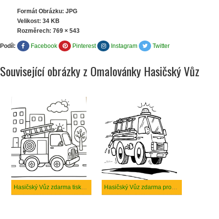
Formát Obrázku: JPG
Velikost: 34 KB
Rozměrech:
769 × 543
Podíl:
Facebook
Pinterest
Instagram
Twitter
Související obrázky z Omalovánky Hasičský Vůz
Hasičský Vůz zdarma tisknutelné pro děti
Hasičský Vůz zdarma prostý tisknutelné