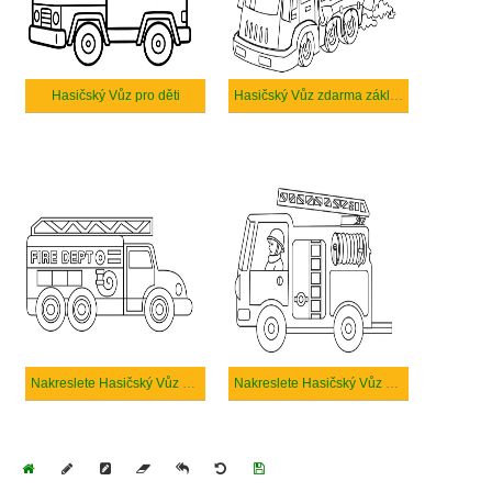
Hasičský Vůz pro děti
Hasičský Vůz zdarma základní tisknutelné
Nakreslete Hasičský Vůz zdarma prostý
Nakreslete Hasičský Vůz zdarma základní
Home
Draw
Pencil
Eraser
Undo
Clear
Save