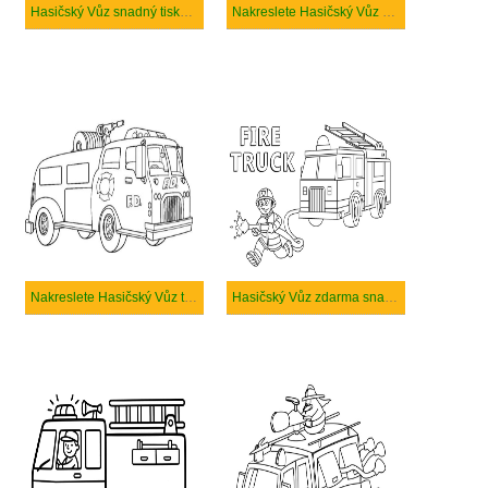
Hasičský Vůz snadný tisknutelné
Nakreslete Hasičský Vůz snadný
Nakreslete Hasičský Vůz tisknutelné pro děti
Hasičský Vůz zdarma snadný