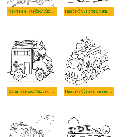
Nakreslete Hasičský Vůz zdarma
Hasičský Vůz prostý tisknutelné
Obraz Hasičský Vůz tisknutelné
Hasičský Vůz zdarma základní tisknutelné