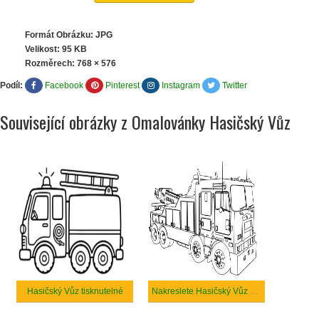
Formát Obrázku: JPG
Velikost: 95 KB
Rozměrech:
768 × 576
Podíl:
Facebook
Pinterest
Instagram
Twitter
Související obrázky z Omalovánky Hasičský Vůz
Hasičský Vůz tisknutelné
Nakreslete Hasičský Vůz základní tisknutelné