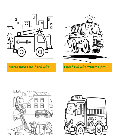
Nakreslete Hasičský Vůz zdarma snadný
Hasičský Vůz zdarma prostý tisknutelné