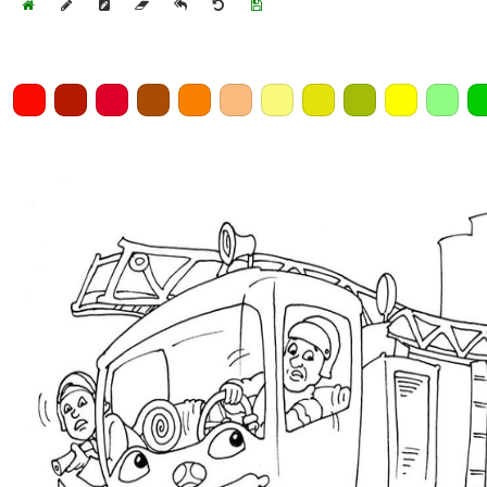
Home
Draw
Pencil
Eraser
Undo
Clear
Save