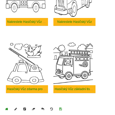
Nakreslete Hasičský Vůz základní
Nakreslete Hasičský Vůz
Hasičský Vůz zdarma pro děti
Hasičský Vůz základní tisknutelné
Home
Draw
Pencil
Eraser
Undo
Clear
Save