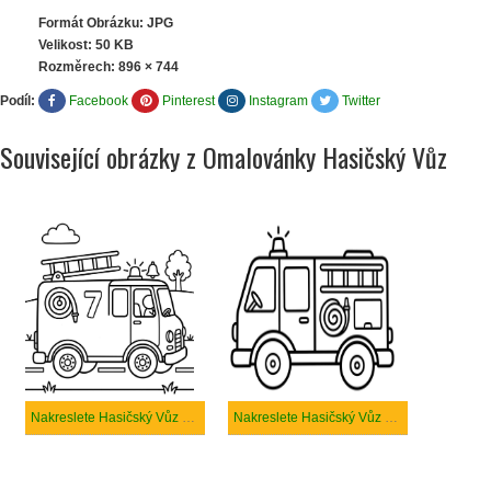
Formát Obrázku: JPG
Velikost: 50 KB
Rozměrech:
896 × 744
Podíl:
Facebook
Pinterest
Instagram
Twitter
Související obrázky z Omalovánky Hasičský Vůz
Nakreslete Hasičský Vůz zdarma snadný tisknutelné
Nakreslete Hasičský Vůz zdarma základní tisknutelné