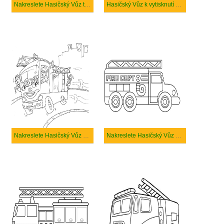
Nakreslete Hasičský Vůz tisknutelné
Hasičský Vůz k vytisknutí zdarma
Nakreslete Hasičský Vůz zdarma pro děti
Nakreslete Hasičský Vůz zdarma prostý