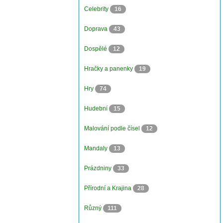
Celebrity
16
Doprava
43
Dospělé
12
Hračky a panenky
19
Hry
74
Hudební
15
Malování podle čísel
12
Mandaly
13
Prázdniny
33
Přírodní a Krajina
28
Různý
111