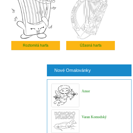
Roztomilá harfa
Úžasná harfa
Nové Omalovánky
Amor
Varan Komodský