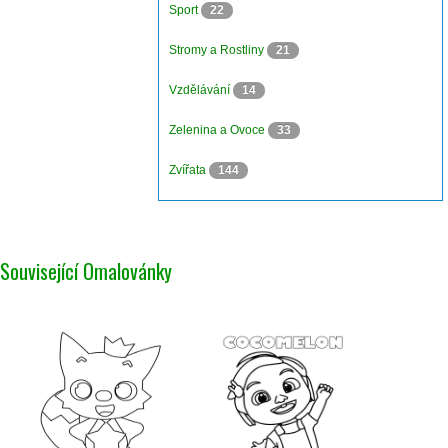
Sport
22
Stromy a Rostliny
21
Vzdělávání
14
Zelenina a Ovoce
33
Zvířata
144
Související Omalovánky