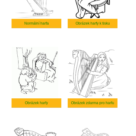
Normální harfa
Obrázek harfy k tisku
Obrázek harfy
Obrázek zdarma pro harfu