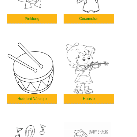
Pinkfong
Cocomelon
Hudební Nástroje
Housle