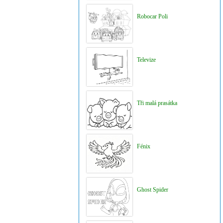
Robocar Poli
Televize
Tři malá prasátka
Fénix
Ghost Spider