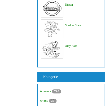
Nissan
Shadow Sonic
Amy Rose
Kategorie
Animace
226
Anime
33