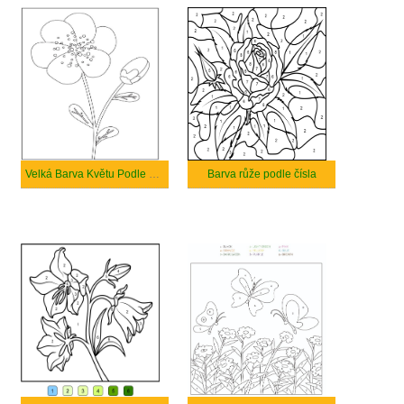
Velká Barva Květu Podle čísla
Barva růže podle čísla