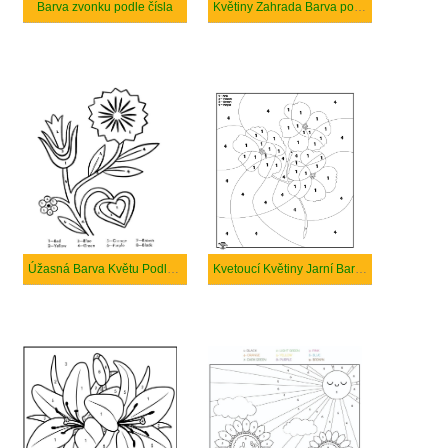
Barva zvonku podle čísla
Květiny Zahrada Barva podle čísla
Úžasná Barva Květu Podle čísla
Kvetoucí Květiny Jarní Barva Podle čísla