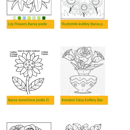
Lily Flowers Barva podle čísla
Roztomilé květiny Barva podle čísla
Barva slunečnice podle čísla
Kreslení Váza Květiny Barva Podle čísla