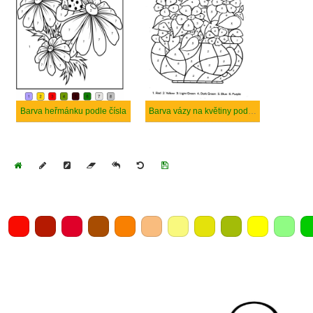
Barva heřmánku podle čísla
Barva vázy na květiny podle čísla
Home
Draw
Pencil
Eraser
Undo
Clear
Save