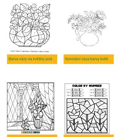
Barva vázy na květiny podle čísla
Normální váza barvy květin podle čísla