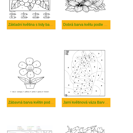
Základní květina s listy barvy podle čísla
Dobrá barva květu podle čísla
Zábavná barva květin podle čísla
Jarní květinová váza Barva podle čísla