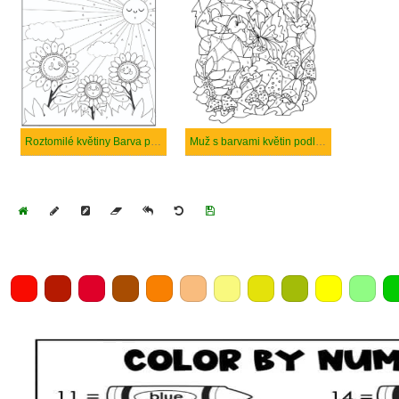
Roztomilé květiny Barva podle čísla
Muž s barvami květin podle čísla
Home
Draw
Pencil
Eraser
Undo
Clear
Save