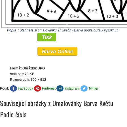
Popis
: Stáhněte si omalovánku Tři květiny Barva podle čísla k vytisknutí
Tisk
Barva Online
Formát Obrázku: JPG
Velikost: 73 KB
Rozměrech:
700 × 912
Podíl:
Facebook
Pinterest
Instagram
Twitter
Související obrázky z Omalovánky Barva Květu
Podle čísla