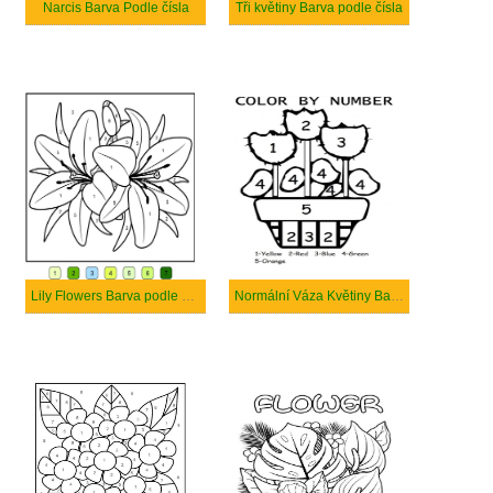
Narcis Barva Podle čísla
Tři květiny Barva podle čísla
Lily Flowers Barva podle čísla
Normální Váza Květiny Barva Podle čísla