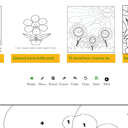
vy podle čísla
Zábavná barva květin podle čísla
Tři slunečnice s barvou slunce podle čísla
Ba
Size
Home
Draw
Pencil
Eraser
Undo
Clear
Save