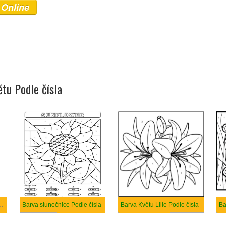
 Online
tu Podle čísla
 Květu Podle čísla
Barva slunečnice Podle čísla
Barva Květu Lilie Podle čísla