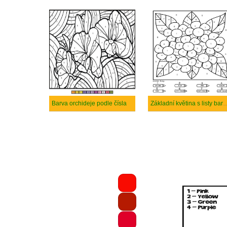
Barva orchideje podle čísla
Základní květina s listy bar