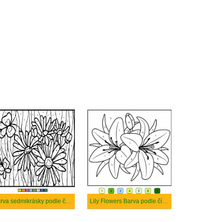
Barva sedmikrásky podle čísla
Lily Flowers Barva podle čísla