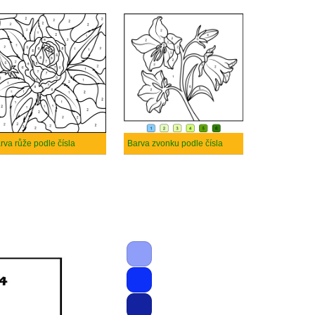
rva růže podle čísla
Barva zvonku podle čísla