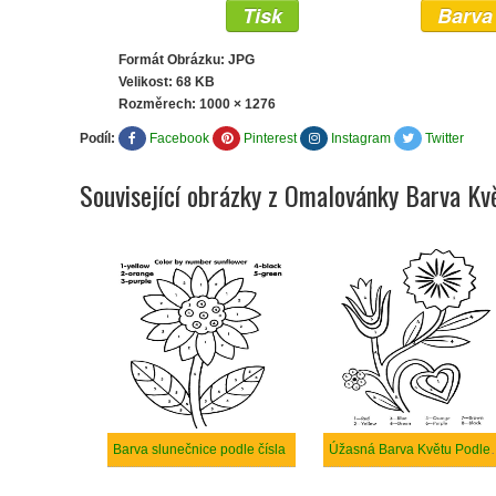
Tisk
Barva
Formát Obrázku: JPG
Velikost: 68 KB
Rozměrech:
1000 × 1276
Podíl:
Facebook
Pinterest
Instagram
Twitter
Související obrázky z Omalovánky Barva Kvě
Barva slunečnice podle čísla
Úžasná Barva