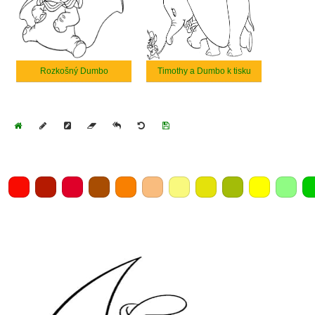
Rozkošný Dumbo
Timothy a Dumbo k tisku
Home
Draw
Pencil
Eraser
Undo
Clear
Save