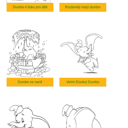
Dumbo k tisku pro děti
Roztomilý malý dumbo
Dumbo ve vaně
Velmi šťastný Dumbo