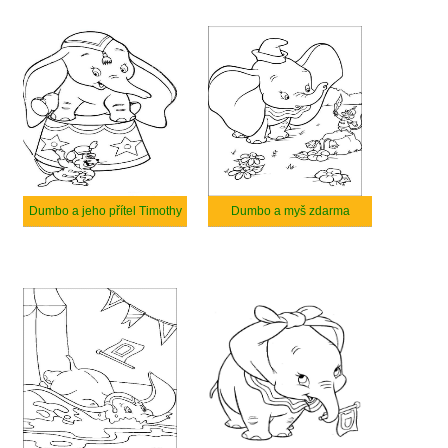
Dumbo a jeho přítel Timothy
Dumbo a myš zdarma