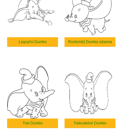
Legrační Dumbo
Roztomilý Dumbo zdarma
Tisk Dumbo
Tisknutelné Dumbo