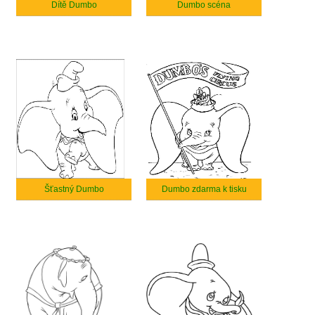
Dítě Dumbo
Dumbo scéna
Šťastný Dumbo
Dumbo zdarma k tisku