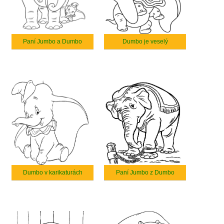
Paní Jumbo a Dumbo
Dumbo je veselý
Dumbo v karikaturách
Paní Jumbo z Dumbo