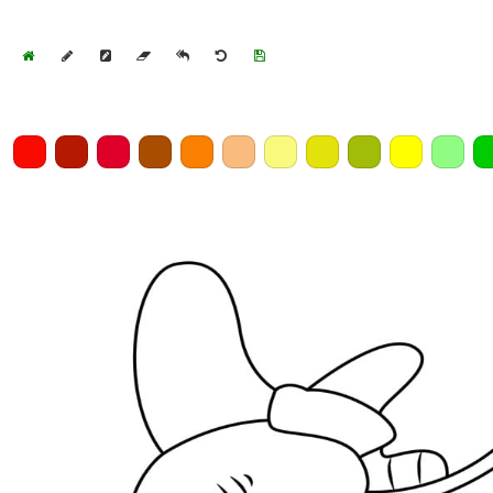
Home
Draw
Pencil
Eraser
Undo
Clear
Save