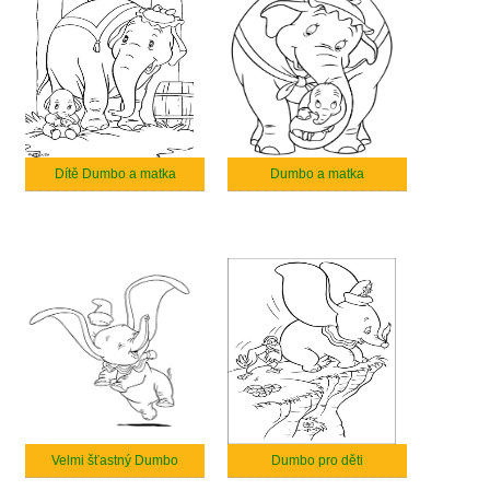
Dítě Dumbo a matka
Dumbo a matka
Velmi šťastný Dumbo
Dumbo pro děti