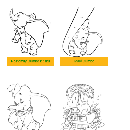
Roztomilý Dumbo k tisku
Malý Dumbo