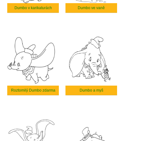
Dumbo v karikaturách
Dumbo ve vaně
Roztomilý Dumbo zdarma
Dumbo a myš