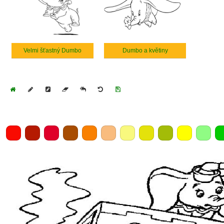
Velmi šťastný Dumbo
Dumbo a květiny
Home
Draw
Pencil
Eraser
Undo
Clear
Save