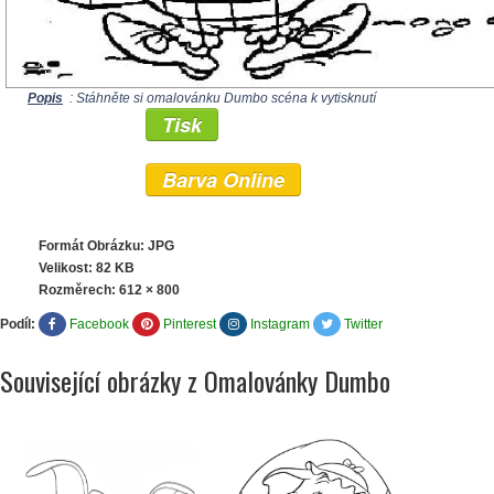
Popis
: Stáhněte si omalovánku Dumbo scéna k vytisknutí
Tisk
Barva Online
Formát Obrázku: JPG
Velikost: 82 KB
Rozměrech:
612 × 800
Podíl:
Facebook
Pinterest
Instagram
Twitter
Související obrázky z Omalovánky Dumbo