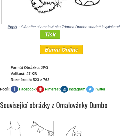
Popis
: Stáhněte si omalovánku Zdarma Dumbo snadné k vytisknutí
Tisk
Barva Online
Formát Obrázku: JPG
Velikost: 47 KB
Rozměrech:
523 × 763
Podíl:
Facebook
Pinterest
Instagram
Twitter
Související obrázky z Omalovánky Dumbo