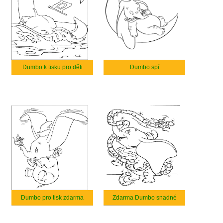
Dumbo k tisku pro děti
Dumbo spí
Dumbo pro tisk zdarma
Zdarma Dumbo snadné