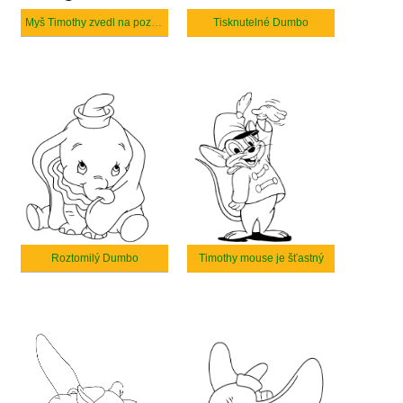
Myš Timothy zvedl na pozdrav klobouk
Tisknutelné Dumbo
Roztomilý Dumbo
Timothy mouse je šťastný