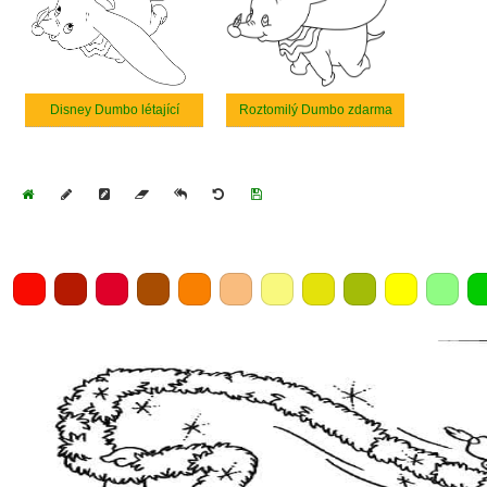
Disney Dumbo létající
Roztomilý Dumbo zdarma
Home
Draw
Pencil
Eraser
Undo
Clear
Save