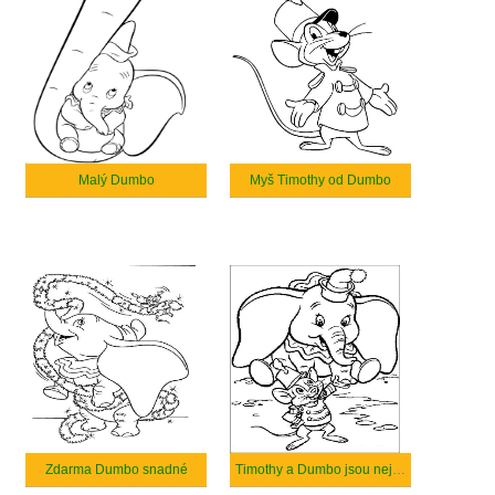
Malý Dumbo
Myš Timothy od Dumbo
Zdarma Dumbo snadné
Timothy a Dumbo jsou nejlepší přátelé