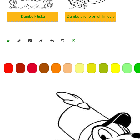
Dumbo k tisku
Dumbo a jeho přítel Timothy
Home
Draw
Pencil
Eraser
Undo
Clear
Save