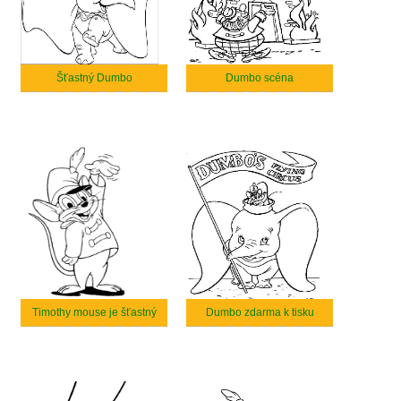
Šťastný Dumbo
Dumbo scéna
Timothy mouse je šťastný
Dumbo zdarma k tisku