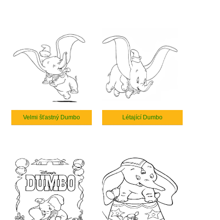
Velmi šťastný Dumbo
Létající Dumbo