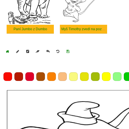
Paní Jumbo z Dumbo
Myš Timothy zvedl na pozdrav klobouk
Home
Draw
Pencil
Eraser
Undo
Clear
Save