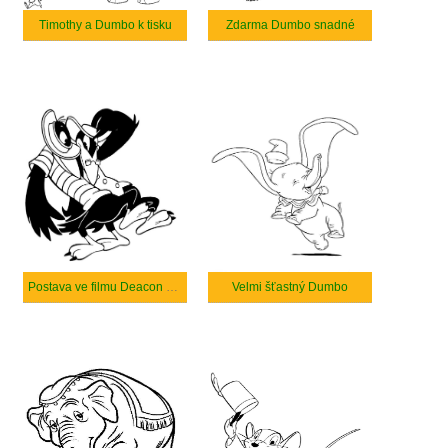
Timothy a Dumbo k tisku
Zdarma Dumbo snadné
Postava ve filmu Deacon Dumbo
Velmi šťastný Dumbo