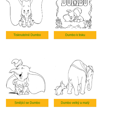
Tisknutelné Dumbo
Dumbo k tisku
Smějící se Dumbo
Dumbo velký a malý