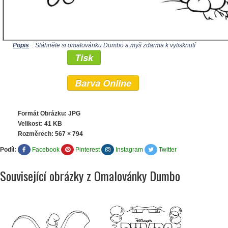
Popis
: Stáhněte si omalovánku Dumbo a myš zdarma k vytisknutí
Tisk
Barva Online
Formát Obrázku: JPG
Velikost: 41 KB
Rozměrech:
567 × 794
Podíl:
Facebook
Pinterest
Instagram
Twitter
Související obrázky z Omalovánky Dumbo