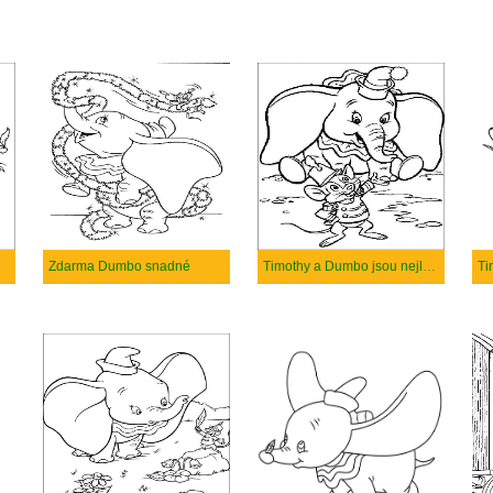
Zdarma Dumbo snadné
Timothy a Dumbo jsou nejlepší přátelé
Ti