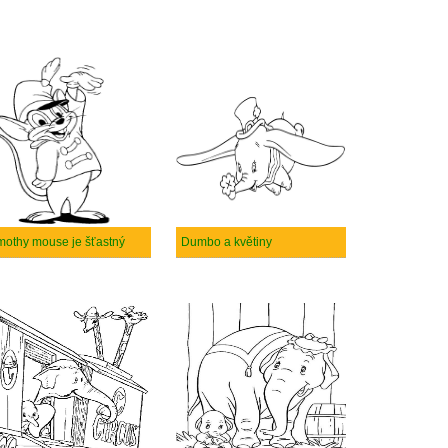
mothy mouse je šťastný
Dumbo a květiny