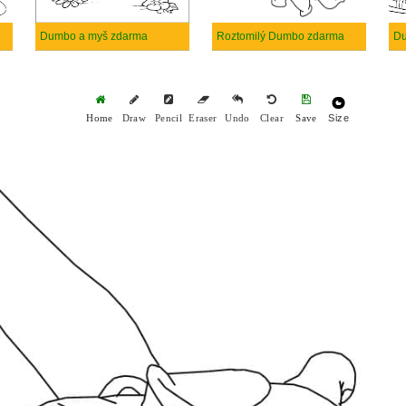
Dumbo a myš zdarma
Roztomilý Dumbo zdarma
Du
Size
Home
Draw
Pencil
Eraser
Undo
Clear
Save