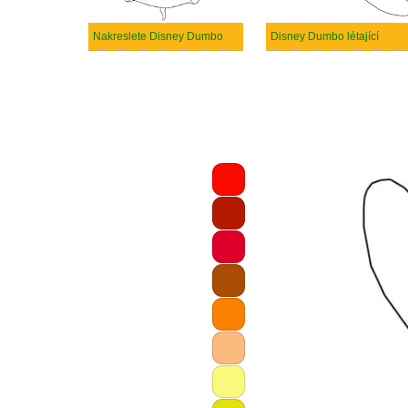
Nakreslete Disney Dumbo
Disney Dumbo létající