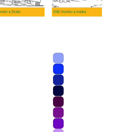
mbo a žirafa
Dítě Dumbo a matka