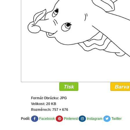
Tisk
Barva
Formát Obrázku: JPG
Velikost: 20 KB
Rozměrech:
757 × 676
Podíl:
Facebook
Pinterest
Instagram
Twitter