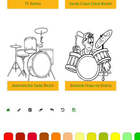
Tři Bubny
Santa Claus Dává Buben
Jednoduchá Sada Bicích
Bubeník Hraje na Bubny
Home
Draw
Pencil
Eraser
Undo
Clear
Save