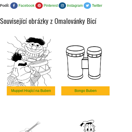
Podíl:
Facebook
Pinterest
Instagram
Twitter
Související obrázky z Omalovánky Bicí
Muppet Hrající na Buben
Bongo Buben