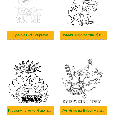
Kytara a Bicí Souprava
Donald Hraje na Africký Buben
Kreslený Turecko Hraje na Buben
Myš Hraje na Buben v šťastný Nový Rok