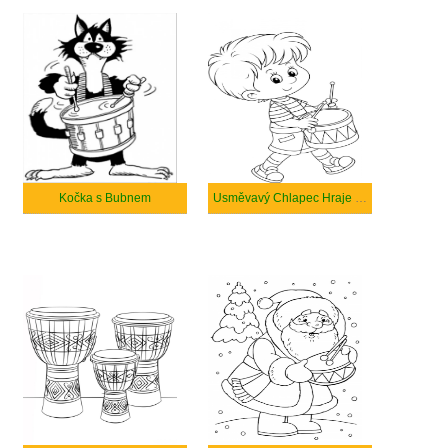
Kočka s Bubnem
Usměvavý Chlapec Hraje na Buben