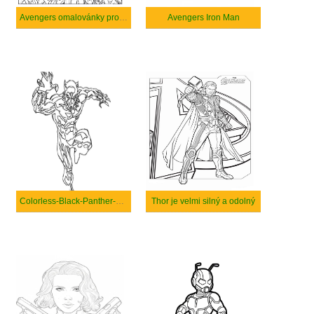
Avengers omalovánky pro děti.
Avengers Iron Man
Colorless-Black-Panther-coloring
Thor je velmi silný a odolný