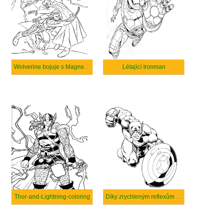
Wolverine bojuje s Magnetem.
Létající Ironman
Thor-and-Lightning-coloring
Díky zrychleným reflexům může Steve Rogers uhýbat kulkám