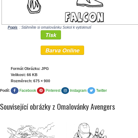
Popis
: Stáhněte si omalovánku Sokol k vytisknutí
Tisk
Barva Online
Formát Obrázku: JPG
Velikost: 66 KB
Rozměrech:
675 × 900
Podíl:
Facebook
Pinterest
Instagram
Twitter
Související obrázky z Omalovánky Avengers