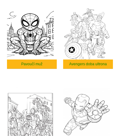
Pavoučí muž
Avengers doba ultrona