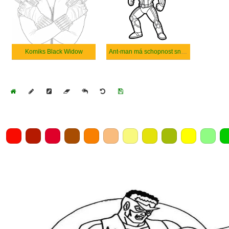
Komiks Black Widow
Ant-man má schopnost snížit se.
Home
Draw
Pencil
Eraser
Undo
Clear
Save