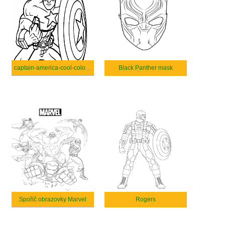
captain-america-cool-coloring
Black Panther mask
Spořič obrazovky Marvel
Rogers