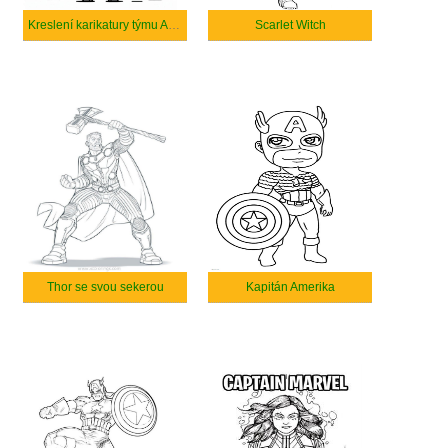
Kreslení karikatury týmu Avengers
Scarlet Witch
Thor se svou sekerou
Kapitán Amerika