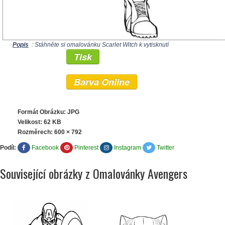
Popis
: Stáhněte si omalovánku Scarlet Witch k vytisknutí
Tisk
Barva Online
Formát Obrázku: JPG
Velikost: 62 KB
Rozměrech:
600 × 792
Podíl:
Facebook
Pinterest
Instagram
Twitter
Související obrázky z Omalovánky Avengers