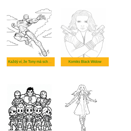
Každý ví, že Tony má schopnost létat
Komiks Black Widow