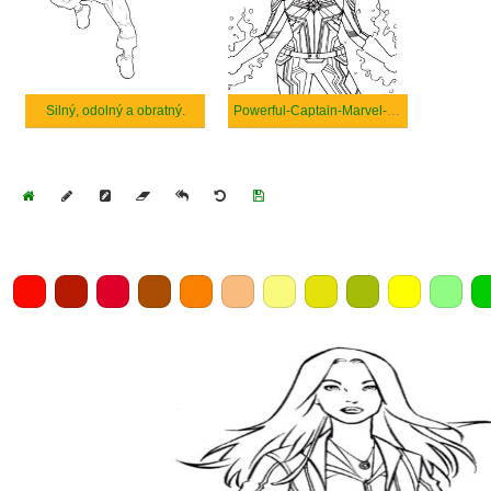
Silný, odolný a obratný.
Powerful-Captain-Marvel-coloring
Home
Draw
Pencil
Eraser
Undo
Clear
Save