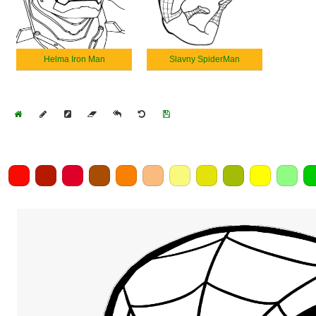
Helma Iron Man
Slavny SpiderMan
Home
Draw
Pencil
Eraser
Undo
Clear
Save