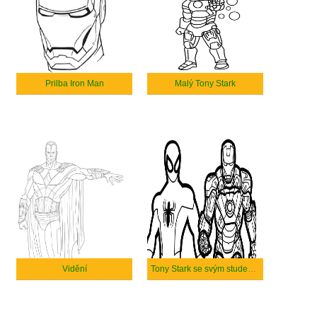
Prilba Iron Man
Malý Tony Stark
Vidění
Tony Stark se svým studentem.