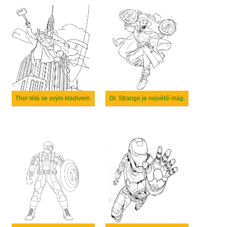
Thor létá se svým kladivem.
Dr. Strange je největší mág.