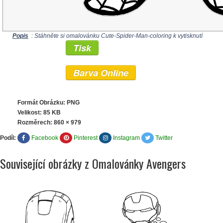
Popis
: Stáhněte si omalovánku Cute-Spider-Man-coloring k vytisknutí
Tisk
Barva Online
Formát Obrázku: PNG
Velikost: 85 KB
Rozměrech:
860 × 979
Podíl:
Facebook
Pinterest
Instagram
Twitter
Související obrázky z Omalovánky Avengers