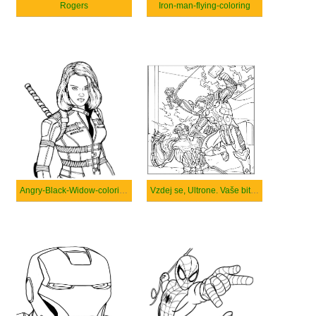
Rogers
Iron-man-flying-coloring
Angry-Black-Widow-coloring
Vzdej se, Ultrone. Vaše bitva je ztracena.