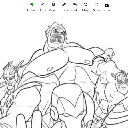
Size
Home
Draw
Pencil
Eraser
Undo
Clear
Save