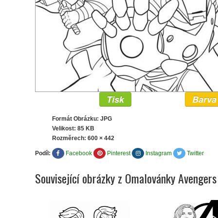
Tisk
Barva
Formát Obrázku: JPG
Velikost: 85 KB
Rozměrech:
600 × 442
Podíl:
Facebook
Pinterest
Instagram
Twitter
Související obrázky z Omalovánky Avengers