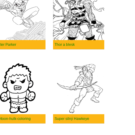
ter Parker
Thor a blesk
rtoon-hulk-coloring
Super silný Hawkeye