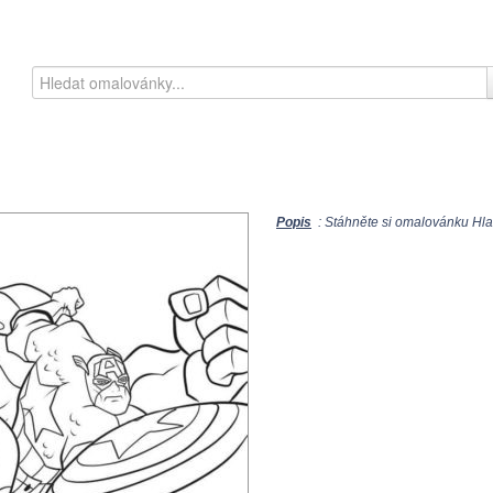
Popis
: Stáhněte si omalovánku Hla