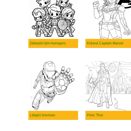
Základní tým Avengers
Krásná Captain Marvel
Létající Ironman
Princ Thor