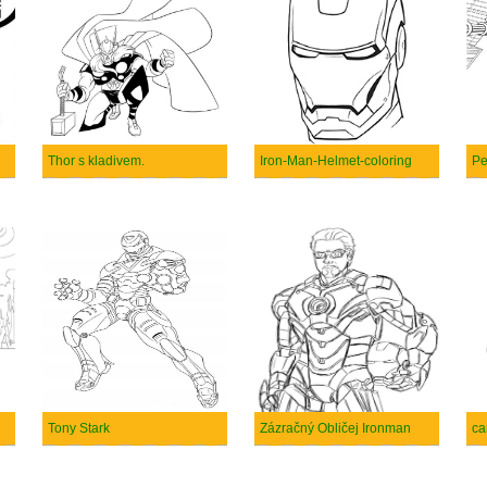
Thor s kladivem.
Iron-Man-Helmet-coloring
Pe
Tony Stark
Zázračný Obličej Ironman
ca