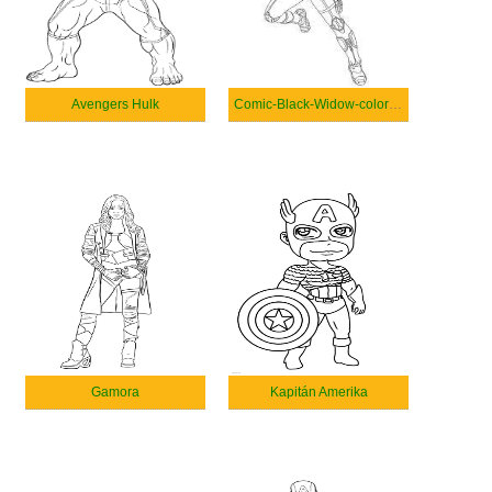
Avengers Hulk
Comic-Black-Widow-coloring
Gamora
Kapitán Amerika