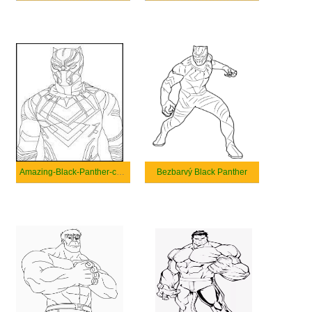
Amazing-Black-Panther-coloring
Bezbarvý Black Panther