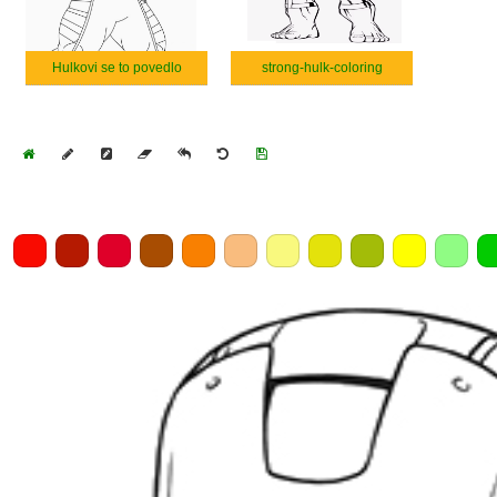
Hulkovi se to povedlo
strong-hulk-coloring
Home
Draw
Pencil
Eraser
Undo
Clear
Save