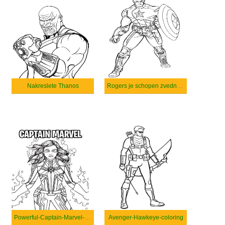
Nakreslete Thanos
Rogers je schopen zvednout 5 tun a uběhnout míle za minutu.
Powerful-Captain-Marvel-coloring
Avenger-Hawkeye-coloring