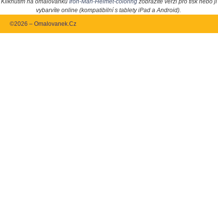
Kliknutím na omalovánku
Iron-Man-Helmet-coloring
zobrazíte verzi pro tisk nebo ji
vybarvíte online (kompatibilní s tablety iPad a Android).
©2026 – Omalovanek.Cz