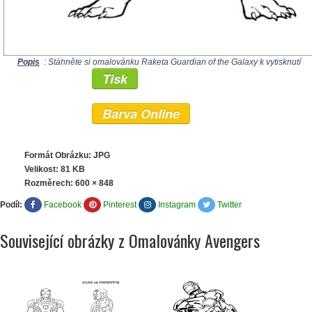
Popis
: Stáhněte si omalovánku Raketa Guardian of the Galaxy k vytisknutí
Tisk
Barva Online
Formát Obrázku: JPG
Velikost: 81 KB
Rozměrech:
600 × 848
Podíl:
Facebook
Pinterest
Instagram
Twitter
Související obrázky z Omalovánky Avengers