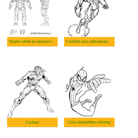
Tonyho oblek je vybaven různými zbraněmi pulzní pistolí, raketami, lasery.
V botách jsou zabudovány motory, které vám umožňují létat.
Cyclops
Cool-SpiderMan-coloring