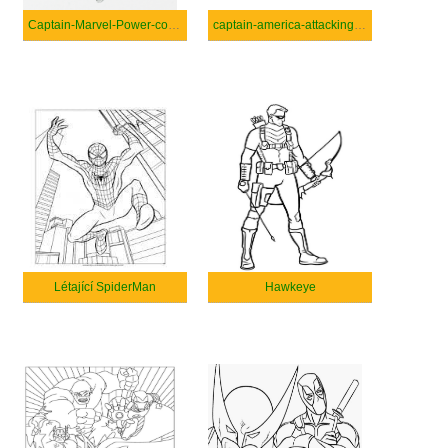
Captain-Marvel-Power-coloring
captain-america-attacking-coloring
Létající SpiderMan
Hawkeye