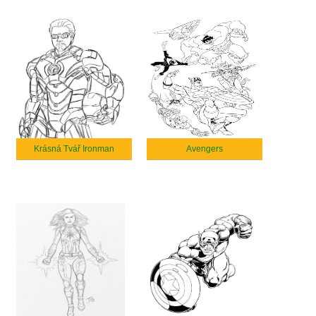
Krásná Tvář Ironman
Avengers