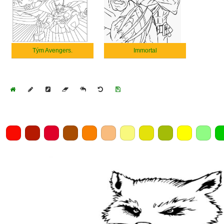
Tým Avengers.
Immortal
Home
Draw
Pencil
Eraser
Undo
Clear
Save