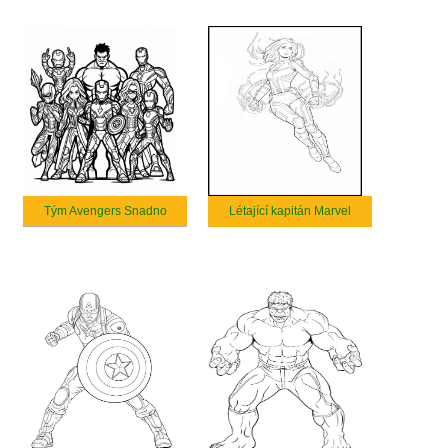
Tým Avengers Snadno
Létající kapitán Marvel