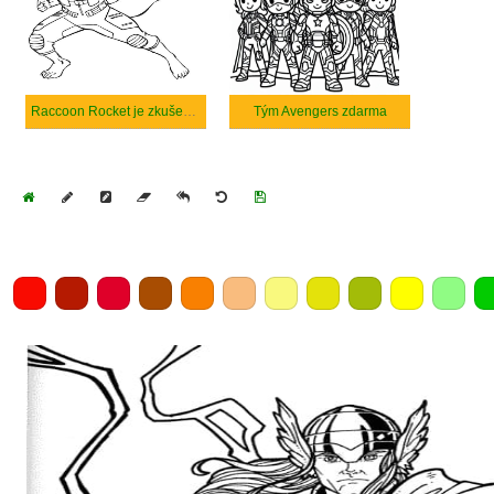
Raccoon Rocket je zkušený pilot a vynikající střelec
Tým Avengers zdarma
Home
Draw
Pencil
Eraser
Undo
Clear
Save