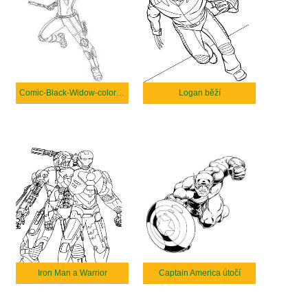
Comic-Black-Widow-coloring
Logan běží
Iron Man a Warrior
Captain America útočí