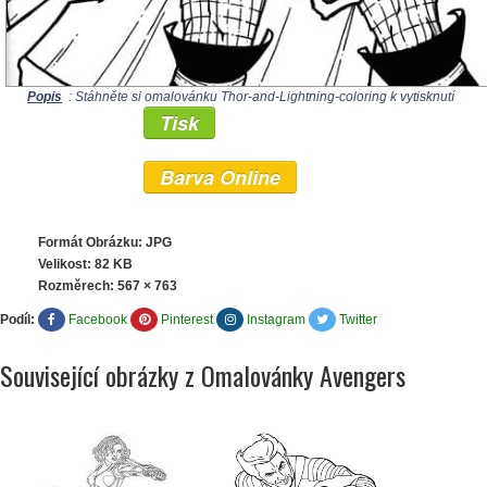
Popis
: Stáhněte si omalovánku Thor-and-Lightning-coloring k vytisknutí
Tisk
Barva Online
Formát Obrázku: JPG
Velikost: 82 KB
Rozměrech:
567 × 763
Podíl:
Facebook
Pinterest
Instagram
Twitter
Související obrázky z Omalovánky Avengers