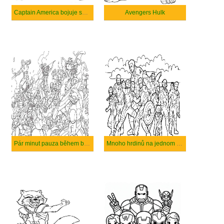
Captain America bojuje se zlem.
Avengers Hulk
Pár minut pauza během bitvy.
Mnoho hrdinů na jednom obrázku