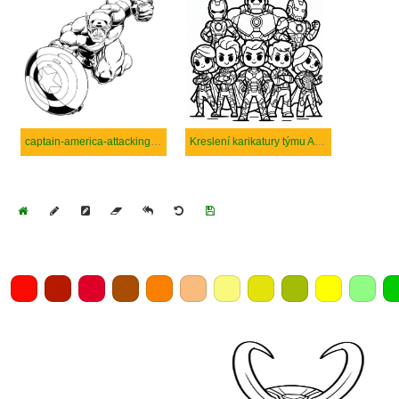
captain-america-attacking-coloring
Kreslení karikatury týmu Avengers
Home
Draw
Pencil
Eraser
Undo
Clear
Save