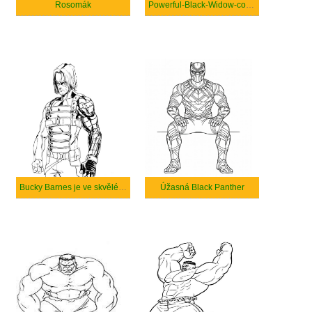
Rosomák
Powerful-Black-Widow-coloring
Bucky Barnes je ve skvělé formě.
Úžasná Black Panther