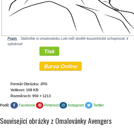
Popis
: Stáhněte si omalovánku Loki měl skvělé kouzelnické schopnosti. k
vytisknutí
Tisk
Barva Online
Formát Obrázku: JPG
Velikost: 108 KB
Rozměrech:
950 × 1213
Podíl:
Facebook
Pinterest
Instagram
Twitter
Související obrázky z Omalovánky Avengers