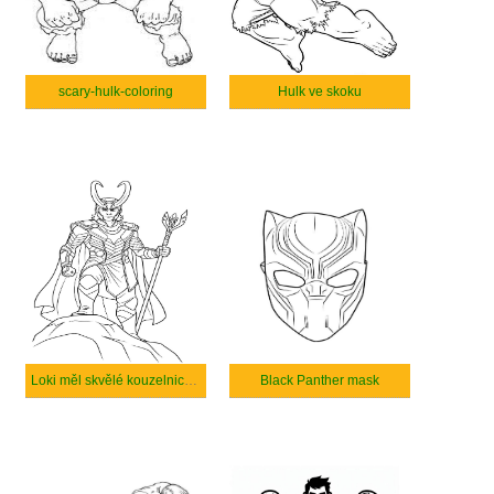
scary-hulk-coloring
Hulk ve skoku
Loki měl skvělé kouzelnické schopnosti.
Black Panther mask