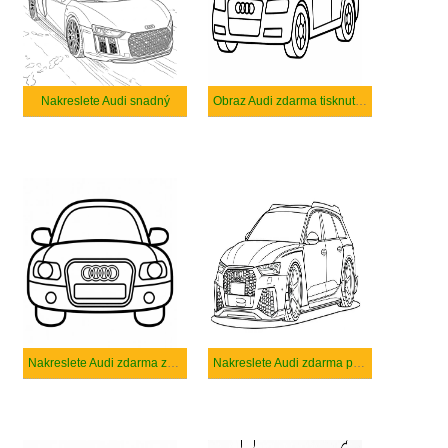
Nakreslete Audi snadný
Obraz Audi zdarma tisknutelné
Nakreslete Audi zdarma základní
Nakreslete Audi zdarma prostý