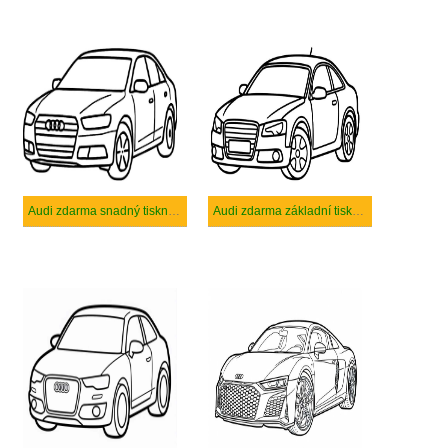
Audi zdarma snadný tisknutelné
Audi zdarma základní tisknutelné