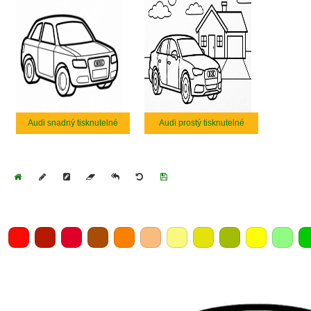
Audi snadný tisknutelné
Audi prostý tisknutelné
Home
Draw
Pencil
Eraser
Undo
Clear
Save