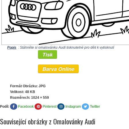
Popis
: Stáhněte si omalovánku Audi tisknutelné pro děti k vytisknutí
Tisk
Barva Online
Formát Obrázku: JPG
Velikost: 48 KB
Rozměrech:
1024 × 559
Podíl:
Facebook
Pinterest
Instagram
Twitter
Související obrázky z Omalovánky Audi