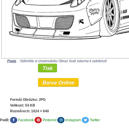
Popis
: Stáhněte si omalovánku Obraz Audi zdarma k vytisknutí
Tisk
Barva Online
Formát Obrázku: JPG
Velikost: 54 KB
Rozměrech:
1024 × 640
Podíl:
Facebook
Pinterest
Instagram
Twitter