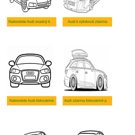
Nakreslete Audi snadný tisknutelné
Audi k vytisknutí zdarma
Nakreslete Audi tisknutelné
Audi zdarma tisknutelné pro děti