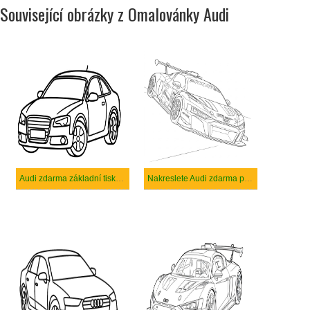
Související obrázky z Omalovánky Audi
Audi zdarma základní tisknutelné
Nakreslete Audi zdarma prostý tisknutelné