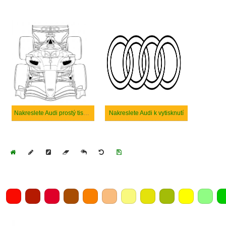
Nakreslete Audi prostý tisknutelné
Nakreslete Audi k vytisknutí
Home
Draw
Pencil
Eraser
Undo
Clear
Save