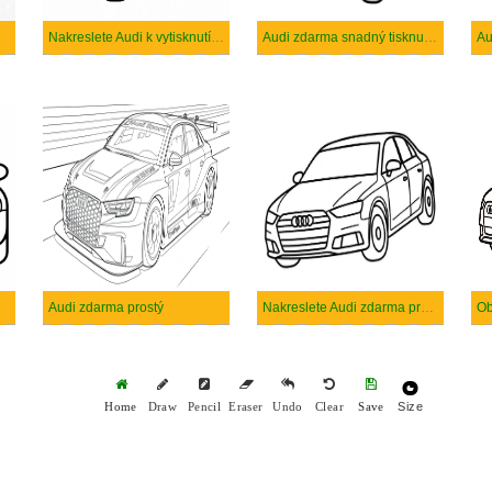
Nakreslete Audi k vytisknutí zdarma
Audi zdarma snadný tisknutelné
Au
Audi zdarma prostý
Nakreslete Audi zdarma pro děti
Ob
Size
Home
Draw
Pencil
Eraser
Undo
Clear
Save