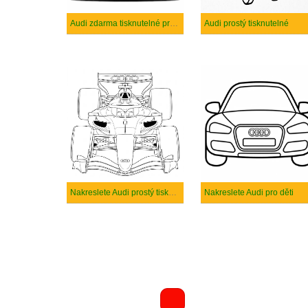
Audi zdarma tisknutelné pro děti
Audi prostý tisknutelné
Nakreslete Audi prostý tisknutelné
Nakreslete Audi pro děti