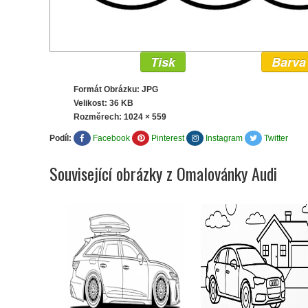
Tisk
Barva
Formát Obrázku: JPG
Velikost: 36 KB
Rozměrech:
1024 × 559
Podíl:
Facebook
Pinterest
Instagram
Twitter
Související obrázky z Omalovánky Audi