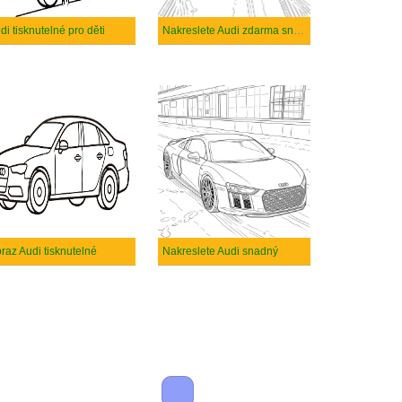
di tisknutelné pro děti
Nakreslete Audi zdarma snadný
raz Audi tisknutelné
Nakreslete Audi snadný