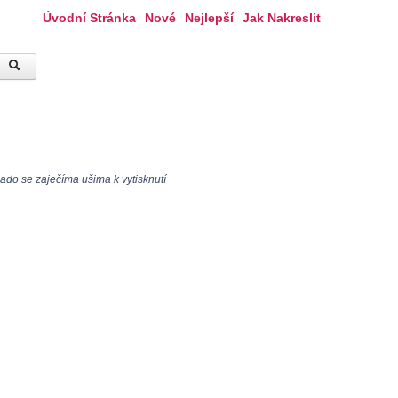
Úvodní Stránka
Nové
Nejlepší
Jak Nakreslit
do se zaječíma ušima k vytisknutí