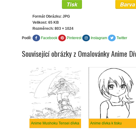
Tisk
Barva
Formát Obrázku: JPG
Velikost: 65 KB
Rozměrech:
803 × 1024
Podíl:
Facebook
Pinterest
Instagram
Twitter
Související obrázky z Omalovánky Anime Dí
Anime Mushoku Tensei dívka
Anime dívka k tisku