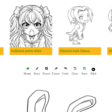
Naštvaná anime dívka
Zábavná malá Sakura
Zd
Size
Home
Draw
Pencil
Eraser
Undo
Clear
Save