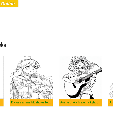
 Online
vka
Dívka z anime Mushoku Tensei
Anime dívka hraje na kytaru
An