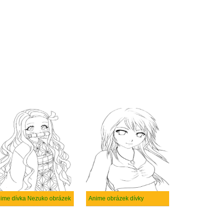
ime dívka Nezuko obrázek
Anime obrázek dívky