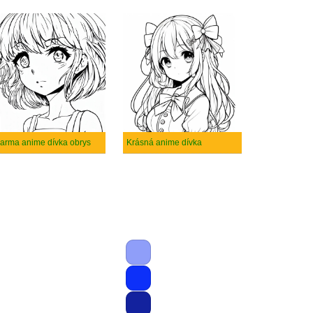
arma anime dívka obrys
Krásná anime dívka