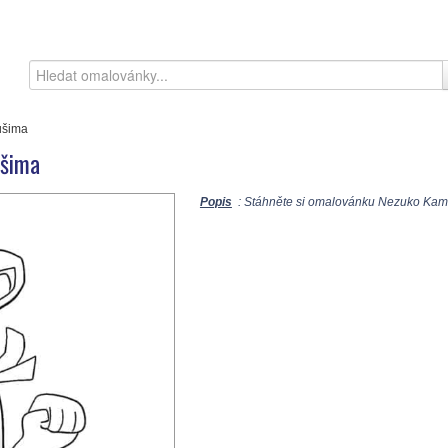
ušima
Ušima
Popis
: Stáhněte si omalovánku Nezuko Kama