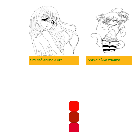
Smutná anime dívka
Anime dívka zdarma