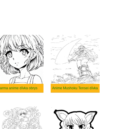
arma anime dívka obrys
Anime Mushoku Tensei dívka