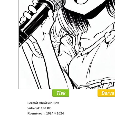
Tisk
Barva
Formát Obrázku: JPG
Velikost: 136 KB
Rozměrech:
1024 × 1024