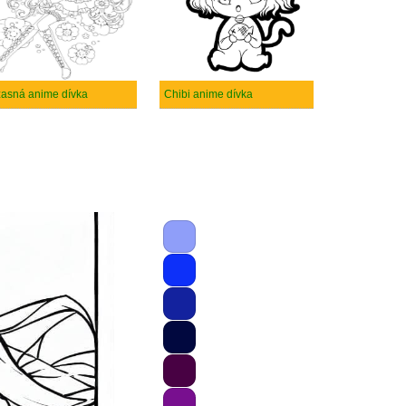
asná anime dívka
Chibi anime dívka