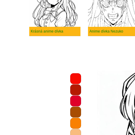
Krásná anime dívka
Anime dívka Nezuko