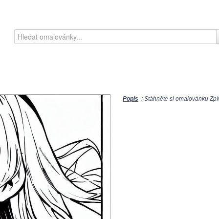
Popis
: Stáhněte si omalovánku Zpív