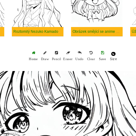
Roztomilý Nezuko Kamado
Obrázek smějící se anime dívky
Úž
Size
Home
Draw
Pencil
Eraser
Undo
Clear
Save