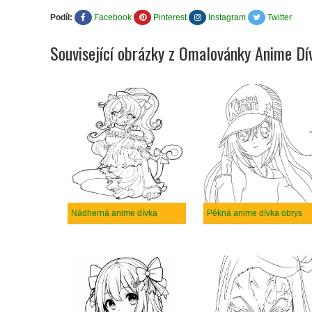
Podíl:
Facebook
Pinterest
Instagram
Twitter
Související obrázky z Omalovánky Anime Dí
Nádherná anime dívka
Pěkná anime dívka obrys