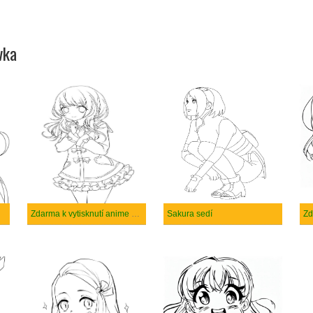
vka
Zdarma k vytisknutí anime dívka
Sakura sedí
Zd