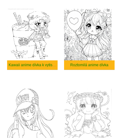
Kawaii anime dívka k vytisknutí
Roztomilá anime dívka