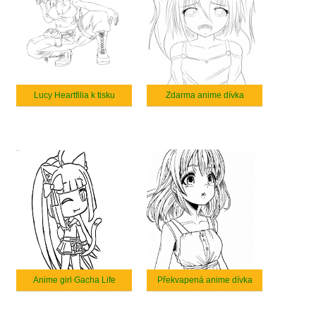
Lucy Heartfilia k tisku
Zdarma anime dívka
Anime girl Gacha Life
Překvapená anime dívka