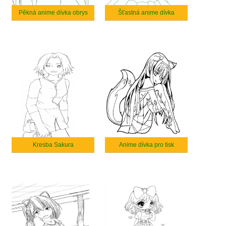
Pěkná anime dívka obrys
Šťastná anime dívka
Kresba Sakura
Anime dívka pro tisk