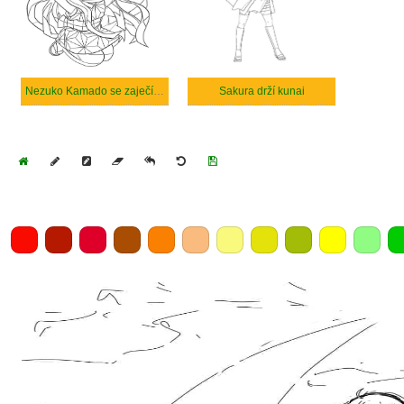
Nezuko Kamado se zaječíma ušima
Sakura drží kunai
Home
Draw
Pencil
Eraser
Undo
Clear
Save