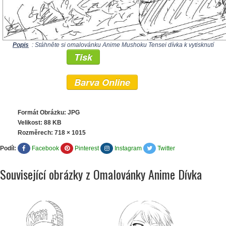
Popis
: Stáhněte si omalovánku Anime Mushoku Tensei dívka k vytisknutí
Tisk
Barva Online
Formát Obrázku: JPG
Velikost: 88 KB
Rozměrech:
718 × 1015
Podíl:
Facebook
Pinterest
Instagram
Twitter
Související obrázky z Omalovánky Anime Dívka