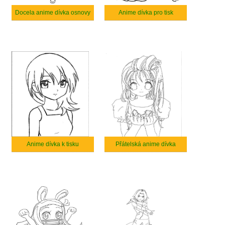
Docela anime dívka osnovy
Anime dívka pro tisk
Anime dívka k tisku
Přátelská anime dívka