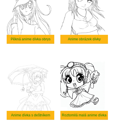
Pěkná anime dívka obrys
Anime obrázek dívky
Anime dívka s deštníkem
Roztomilá malá anime dívka