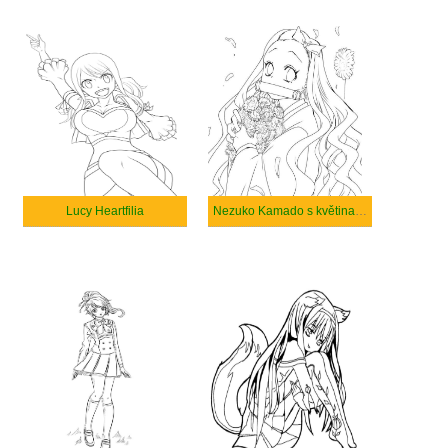
Lucy Heartfilia
Nezuko Kamado s květinami