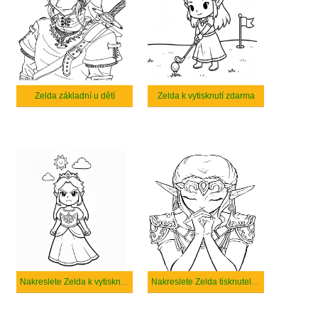
Zelda základní u dětí
Zelda k vytisknutí zdarma
Nakreslete Zelda k vytisknutí
Nakreslete Zelda tisknutelné