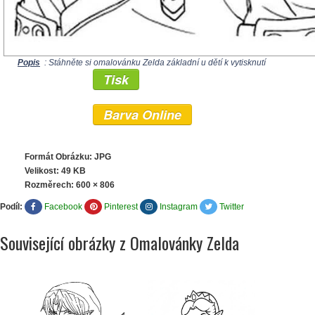
Popis
: Stáhněte si omalovánku Zelda základní u dětí k vytisknutí
Tisk
Barva Online
Formát Obrázku: JPG
Velikost: 49 KB
Rozměrech:
600 × 806
Podíl:
Facebook
Pinterest
Instagram
Twitter
Související obrázky z Omalovánky Zelda