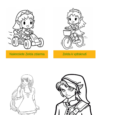
Nakreslete Zelda zdarma
Zelda k vytisknutí