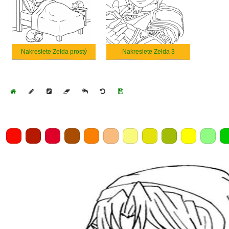
Nakreslete Zelda prostý
Nakreslete Zelda 3
Home
Draw
Pencil
Eraser
Undo
Clear
Save