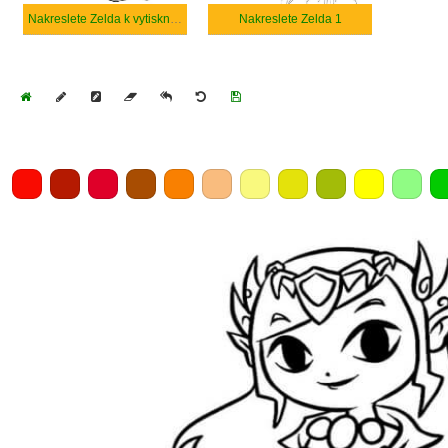
Nakreslete Zelda k vytisknutí zdarma
Nakreslete Zelda 1
Home
Draw
Pencil
Eraser
Undo
Clear
Save