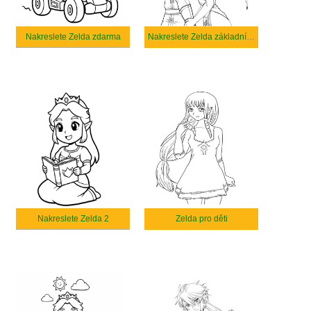
Nakreslete Zelda zdarma
Nakreslete Zelda základní tisknutelné
Nakreslete Zelda 2
Zelda pro děti