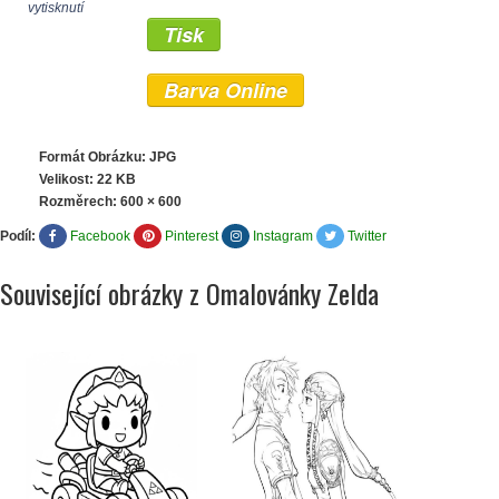
vytisknutí
Tisk
Barva Online
Formát Obrázku: JPG
Velikost: 22 KB
Rozměrech:
600 × 600
Podíl:
Facebook
Pinterest
Instagram
Twitter
Související obrázky z Omalovánky Zelda