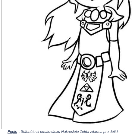
Popis
: Stáhněte si omalovánku Nakreslete Zelda zdarma pro děti k